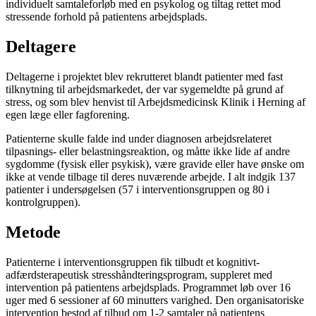
individuelt samtaleforløb med en psykolog og tiltag rettet mod
stressende forhold på patientens arbejdsplads.
Deltagere
Deltagerne i projektet blev rekrutteret blandt patienter med fast
tilknytning til arbejdsmarkedet, der var sygemeldte på grund af
stress, og som blev henvist til Arbejdsmedicinsk Klinik i Herning af
egen læge eller fagforening.
Patienterne skulle falde ind under diagnosen arbejdsrelateret
tilpasnings- eller belastningsreaktion, og måtte ikke lide af andre
sygdomme (fysisk eller psykisk), være gravide eller have ønske om
ikke at vende tilbage til deres nuværende arbejde. I alt indgik 137
patienter i undersøgelsen (57 i interventionsgruppen og 80 i
kontrolgruppen).
Metode
Patienterne i interventionsgruppen fik tilbudt et kognitivt-
adfærdsterapeutisk stresshåndteringsprogram, suppleret med
intervention på patientens arbejdsplads. Programmet løb over 16
uger med 6 sessioner af 60 minutters varighed. Den organisatoriske
intervention bestod af tilbud om 1-2 samtaler på patientens