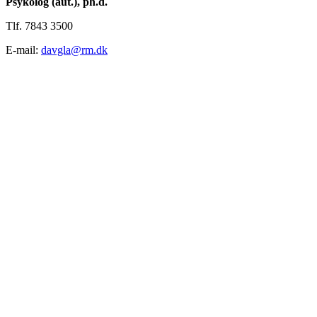
Psykolog (aut.), ph.d.
Tlf. 7843 3500
E-mail:
davgla@rm.dk