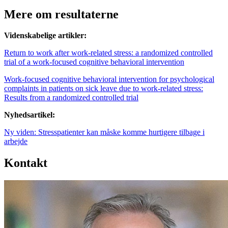
Mere om resultaterne
Videnskabelige artikler:
Return to work after work-related stress: a randomized controlled
trial of a work-focused cognitive behavioral intervention
Work-focused cognitive behavioral intervention for psychological
complaints in patients on sick leave due to work-related stress:
Results from a randomized controlled trial
Nyhedsartikel:
Ny viden: Stresspatienter kan måske komme hurtigere tilbage i
arbejde
Kontakt