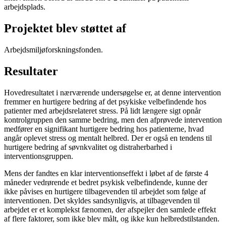
arbejdsplads.
Projektet blev støttet af
Arbejdsmiljøforskningsfonden.
Resultater
Hovedresultatet i nærværende undersøgelse er, at denne intervention
fremmer en hurtigere bedring af det psykiske velbefindende hos
patienter med arbejdsrelateret stress. På lidt længere sigt opnår
kontrolgruppen den samme bedring, men den afprøvede intervention
medfører en signifikant hurtigere bedring hos patienterne, hvad
angår oplevet stress og mentalt helbred. Der er også en tendens til
hurtigere bedring af søvnkvalitet og distraherbarhed i
interventionsgruppen.
Mens der fandtes en klar interventionseffekt i løbet af de første 4
måneder vedrørende et bedret psykisk velbefindende, kunne der
ikke påvises en hurtigere tilbagevenden til arbejdet som følge af
interventionen. Det skyldes sandsynligvis, at tilbagevenden til
arbejdet er et komplekst fænomen, der afspejler den samlede effekt
af flere faktorer, som ikke blev målt, og ikke kun helbredstilstanden.