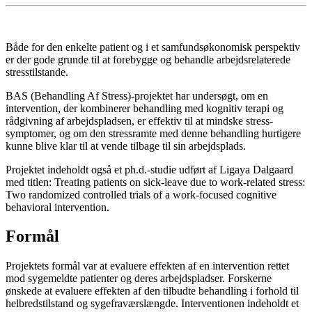
Både for den enkelte patient og i et samfundsøkonomisk perspektiv
er der gode grunde til at forebygge og behandle arbejdsrelaterede
stresstilstande.
BAS (Behandling Af Stress)-projektet har undersøgt, om en
intervention, der kombinerer behandling med kognitiv terapi og
rådgivning af arbejdspladsen, er effektiv til at mindske stress-
symptomer, og om den stressramte med denne behandling hurtigere
kunne blive klar til at vende tilbage til sin arbejdsplads.
Projektet indeholdt også et ph.d.-studie udført af Ligaya Dalgaard
med titlen: Treating patients on sick-leave due to work-related stress:
Two randomized controlled trials of a work-focused cognitive
behavioral intervention.
Formål
Projektets formål var at evaluere effekten af en intervention rettet
mod sygemeldte patienter og deres arbejdspladser. Forskerne
ønskede at evaluere effekten af den tilbudte behandling i forhold til
helbredstilstand og sygefraværslængde. Interventionen indeholdt et