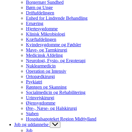
Borgernær Sundhed
Børn og Unge
Driftafdelingen
Enhed for Lindrende Behandling
Ernæring
Hjertesygdomme
Klinisk Mikrobiologi
Kræftafdelingen
Kvindesygdomme og Fødsler
Mave- og Tarmkirurgi
Medicinsk Afdeling
Neurologi, Fysio- og Ergoterapi
Nuklearmedicin
Operation og Intensiv
Ortopædkirurgi
Psykiatri
Røntgen og Skanning
Socialmedicin og Rehabilitering
Urinvejskirurgi
Øjensygdomme
Øre-, Næse- og Halskirurgi
Staben
Hospitalsapoteket Region Midtjylland
Job og uddannelse
Job