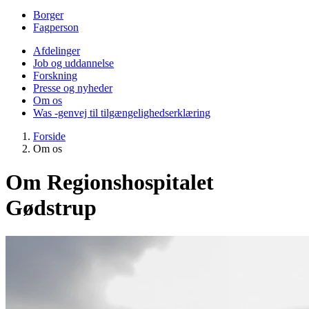
Borger
Fagperson
Afdelinger
Job og uddannelse
Forskning
Presse og nyheder
Om os
Was -genvej til tilgængelighedserklæring
Forside
Om os
Om Regionshospitalet
Gødstrup