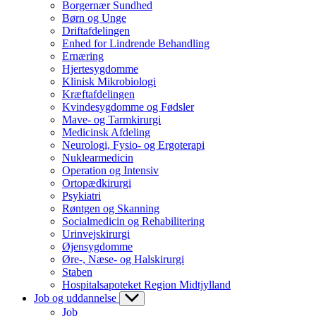
Borgernær Sundhed
Børn og Unge
Driftafdelingen
Enhed for Lindrende Behandling
Ernæring
Hjertesygdomme
Klinisk Mikrobiologi
Kræftafdelingen
Kvindesygdomme og Fødsler
Mave- og Tarmkirurgi
Medicinsk Afdeling
Neurologi, Fysio- og Ergoterapi
Nuklearmedicin
Operation og Intensiv
Ortopædkirurgi
Psykiatri
Røntgen og Skanning
Socialmedicin og Rehabilitering
Urinvejskirurgi
Øjensygdomme
Øre-, Næse- og Halskirurgi
Staben
Hospitalsapoteket Region Midtjylland
Job og uddannelse
Job