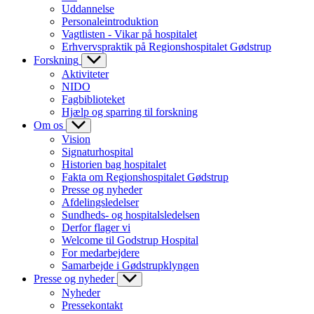
Uddannelse
Personaleintroduktion
Vagtlisten - Vikar på hospitalet
Erhvervspraktik på Regionshospitalet Gødstrup
Forskning
Aktiviteter
NIDO
Fagbiblioteket
Hjælp og sparring til forskning
Om os
Vision
Signaturhospital
Historien bag hospitalet
Fakta om Regionshospitalet Gødstrup
Presse og nyheder
Afdelingsledelser
Sundheds- og hospitalsledelsen
Derfor flager vi
Welcome til Godstrup Hospital
For medarbejdere
Samarbejde i Gødstrupklyngen
Presse og nyheder
Nyheder
Pressekontakt