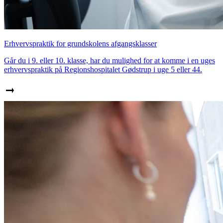
Erhvervspraktik for grundskolens afgangsklasser
Går du i 9. eller 10. klasse, har du mulighed for at komme i en uges
erhvervspraktik på Regionshospitalet Gødstrup i uge 5 eller 44.