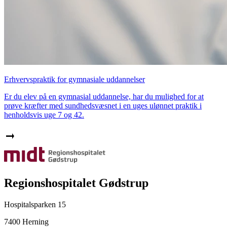
Erhvervspraktik for gymnasiale uddannelser
Er du elev på en gymnasial uddannelse, har du mulighed for at
prøve kræfter med sundhedsvæsnet i en uges ulønnet praktik i
henholdsvis uge 7 og 42.
Regionshospitalet Gødstrup
Hospitalsparken 15
7400 Herning