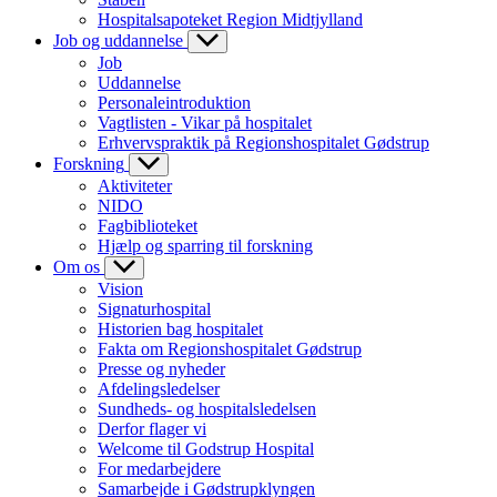
Hospitalsapoteket Region Midtjylland
Job og uddannelse
Job
Uddannelse
Personaleintroduktion
Vagtlisten - Vikar på hospitalet
Erhvervspraktik på Regionshospitalet Gødstrup
Forskning
Aktiviteter
NIDO
Fagbiblioteket
Hjælp og sparring til forskning
Om os
Vision
Signaturhospital
Historien bag hospitalet
Fakta om Regionshospitalet Gødstrup
Presse og nyheder
Afdelingsledelser
Sundheds- og hospitalsledelsen
Derfor flager vi
Welcome til Godstrup Hospital
For medarbejdere
Samarbejde i Gødstrupklyngen