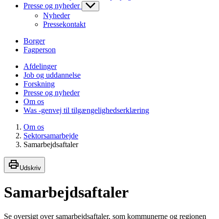
Presse og nyheder
Nyheder
Pressekontakt
Borger
Fagperson
Afdelinger
Job og uddannelse
Forskning
Presse og nyheder
Om os
Was -genvej til tilgængelighedserklæring
Om os
Sektorsamarbejde
Samarbejdsaftaler
Udskriv
Samarbejdsaftaler
Se oversigt over samarbejdsaftaler, som kommunerne og regionen