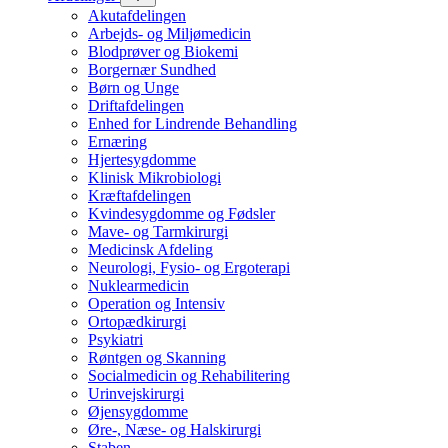
Akutafdelingen
Arbejds- og Miljømedicin
Blodprøver og Biokemi
Borgernær Sundhed
Børn og Unge
Driftafdelingen
Enhed for Lindrende Behandling
Ernæring
Hjertesygdomme
Klinisk Mikrobiologi
Kræftafdelingen
Kvindesygdomme og Fødsler
Mave- og Tarmkirurgi
Medicinsk Afdeling
Neurologi, Fysio- og Ergoterapi
Nuklearmedicin
Operation og Intensiv
Ortopædkirurgi
Psykiatri
Røntgen og Skanning
Socialmedicin og Rehabilitering
Urinvejskirurgi
Øjensygdomme
Øre-, Næse- og Halskirurgi
Staben