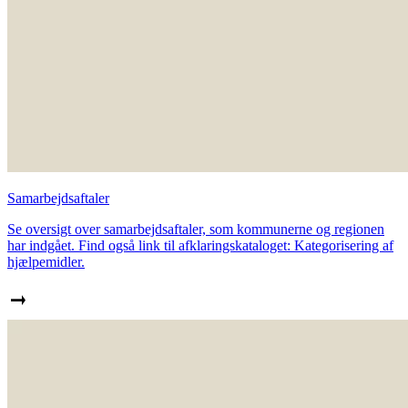
Samarbejdsaftaler
Se oversigt over samarbejdsaftaler, som kommunerne og regionen
har indgået. Find også link til afklaringskataloget: Kategorisering af
hjælpemidler.