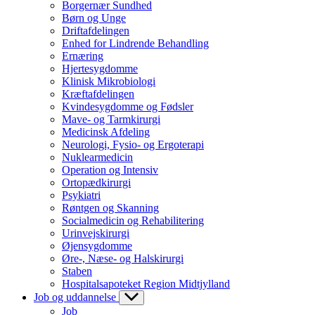
Borgernær Sundhed
Børn og Unge
Driftafdelingen
Enhed for Lindrende Behandling
Ernæring
Hjertesygdomme
Klinisk Mikrobiologi
Kræftafdelingen
Kvindesygdomme og Fødsler
Mave- og Tarmkirurgi
Medicinsk Afdeling
Neurologi, Fysio- og Ergoterapi
Nuklearmedicin
Operation og Intensiv
Ortopædkirurgi
Psykiatri
Røntgen og Skanning
Socialmedicin og Rehabilitering
Urinvejskirurgi
Øjensygdomme
Øre-, Næse- og Halskirurgi
Staben
Hospitalsapoteket Region Midtjylland
Job og uddannelse
Job