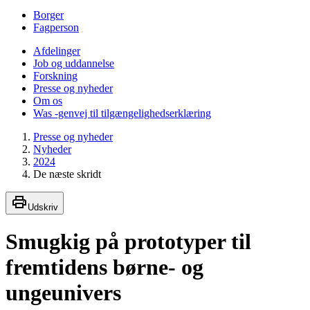
Borger
Fagperson
Afdelinger
Job og uddannelse
Forskning
Presse og nyheder
Om os
Was -genvej til tilgængelighedserklæring
Presse og nyheder
Nyheder
2024
De næste skridt
Udskriv
Smugkig på prototyper til
fremtidens børne- og
ungeunivers