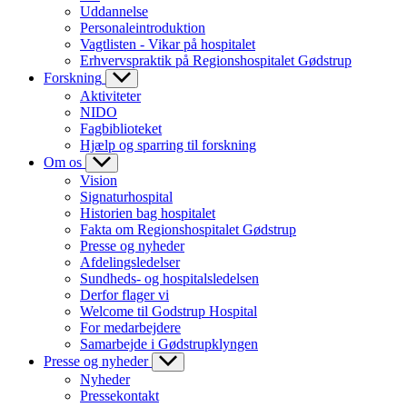
Uddannelse
Personaleintroduktion
Vagtlisten - Vikar på hospitalet
Erhvervspraktik på Regionshospitalet Gødstrup
Forskning
Aktiviteter
NIDO
Fagbiblioteket
Hjælp og sparring til forskning
Om os
Vision
Signaturhospital
Historien bag hospitalet
Fakta om Regionshospitalet Gødstrup
Presse og nyheder
Afdelingsledelser
Sundheds- og hospitalsledelsen
Derfor flager vi
Welcome til Godstrup Hospital
For medarbejdere
Samarbejde i Gødstrupklyngen
Presse og nyheder
Nyheder
Pressekontakt