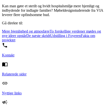
Kan man gøre et sterilt og hvidt hospitalsmiljø mere hjemligt og
indbydende for indlagte familier? Møbeldesignstuderende fra VIA
leverer flere opfindsomme bud.
Gå direkte til:
Mere hjemlighed og atmosfære
To forskellige verdener mødes og
nye ideer opstår
De næste skridt
Udstilling i Foyeren
Fakta om
projektet
Kontakt
Relaterede sider
Nyttige links