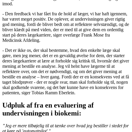
imod.
- Den feedback vi har fået fra de hold af læger, vi har haft igennem,
har været meget positiv. De oplever, at undervisningen giver rigtig
god mening, fordi de bliver bedt om at reflektere selvstændigt, og de
bliver klædt på med viden, der er med til at give dem en ordentlig
start på deres lægekarriere, siger overlæge Frank Mose fra
Medicinsk Afdeling.
- Det er ikke os, der skal bestemme, hvad den enkelte læge skal
gøre, men jeg mener, det er en gevaldig øvelse for dem, der starter
deres lægekarriere at lære at forholde sig kritisk til, hvornår det giver
mening at bestille en analyse. Jeg vil helst have lægerne til at
reflektere over, om det er nødvendigt, og om det giver mening at
bestille en analyse – hver gang. Fordi der er en konsekvens ved at få
taget blodprøver - der er nogle svar, man skal forholde sig til, nogen
skal godkende svarene, og det bør kunne have en konsekvens for
patienten, siger Tobias Ramm Eberlein.
Udpluk af fra en evaluering af
undervisningen i biokemi:
”Jeg er mere tilbøjelig til at tænke over hvad jeg bestiller i stedet for
at køre på 'automatpilot'."