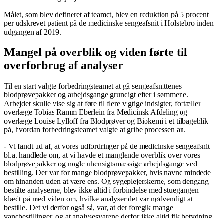
Målet, som blev defineret af teamet, blev en reduktion på 5 procent
per udskrevet patient på de medicinske sengeafsnit i Holstebro inden
udgangen af 2019.
Mangel på overblik og viden førte til
overforbrug af analyser
Til en start valgte forbedringsteamet at gå sengeafsnittenes
blodprøvepakker og arbejdsgange grundigt efter i sømmene.
Arbejdet skulle vise sig at føre til flere vigtige indsigter, fortæller
overlæge Tobias Ramm Eberlein fra Medicinsk Afdeling og
overlæge Louise Lylloff fra Blodprøver og Biokemi i et tilbageblik
på, hvordan forbedringsteamet valgte at gribe processen an.
- Vi fandt ud af, at vores udfordringer på de medicinske sengeafsnit
bl.a. handlede om, at vi havde et manglende overblik over vores
blodprøvepakker og nogle uhensigtsmæssige arbejdsgange ved
bestilling. Der var for mange blodprøvepakker, hvis navne mindede
om hinanden uden at være ens. Og sygeplejerskerne, som dengang
bestilte analyserne, blev ikke altid i forbindelse med stuegangen
klædt på med viden om, hvilke analyser det var nødvendigt at
bestille. Det vi derfor også så, var, at der foregik mange
vanebestillinger, og at analysesvarene derfor ikke altid fik betydning