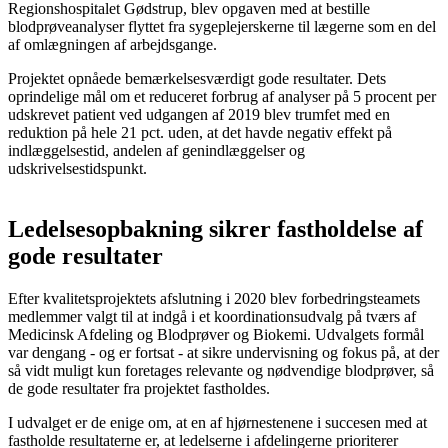
Regionshospitalet Gødstrup, blev opgaven med at bestille
blodprøveanalyser flyttet fra sygeplejerskerne til lægerne som en del
af omlægningen af arbejdsgange.
Projektet opnåede bemærkelsesværdigt gode resultater. Dets
oprindelige mål om et reduceret forbrug af analyser på 5 procent per
udskrevet patient ved udgangen af 2019 blev trumfet med en
reduktion på hele 21 pct. uden, at det havde negativ effekt på
indlæggelsestid, andelen af genindlæggelser og
udskrivelsestidspunkt.
Ledelsesopbakning sikrer fastholdelse af
gode resultater
Efter kvalitetsprojektets afslutning i 2020 blev forbedringsteamets
medlemmer valgt til at indgå i et koordinationsudvalg på tværs af
Medicinsk Afdeling og Blodprøver og Biokemi. Udvalgets formål
var dengang - og er fortsat - at sikre undervisning og fokus på, at der
så vidt muligt kun foretages relevante og nødvendige blodprøver, så
de gode resultater fra projektet fastholdes.
I udvalget er de enige om, at en af hjørnestenene i succesen med at
fastholde resultaterne er, at ledelserne i afdelingerne prioriterer