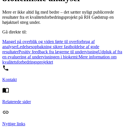
Mere er ikke altid lig med bedre – det sætter nyligt publicerede
resultater fra et kvalitetsforbedringsprojekt på RH Gødstrup en
højaktuel streg under.
Gå direkte til:
Mangel på overblik og viden førte til overforbrug af
analyser
Ledelsesopbakning sikrer fastholdelse af gode
resultater
Positiv feedback fra lægerne til undervisning
Udpluk af fra
en evaluering af undervisningen i biokemi:
Mere information om
kvalitetsforbedringsprojektet
Kontakt
Relaterede sider
Nyttige links