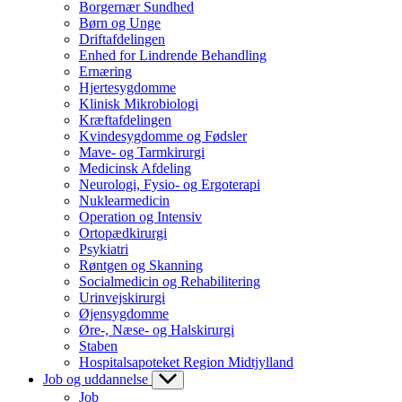
Borgernær Sundhed
Børn og Unge
Driftafdelingen
Enhed for Lindrende Behandling
Ernæring
Hjertesygdomme
Klinisk Mikrobiologi
Kræftafdelingen
Kvindesygdomme og Fødsler
Mave- og Tarmkirurgi
Medicinsk Afdeling
Neurologi, Fysio- og Ergoterapi
Nuklearmedicin
Operation og Intensiv
Ortopædkirurgi
Psykiatri
Røntgen og Skanning
Socialmedicin og Rehabilitering
Urinvejskirurgi
Øjensygdomme
Øre-, Næse- og Halskirurgi
Staben
Hospitalsapoteket Region Midtjylland
Job og uddannelse
Job