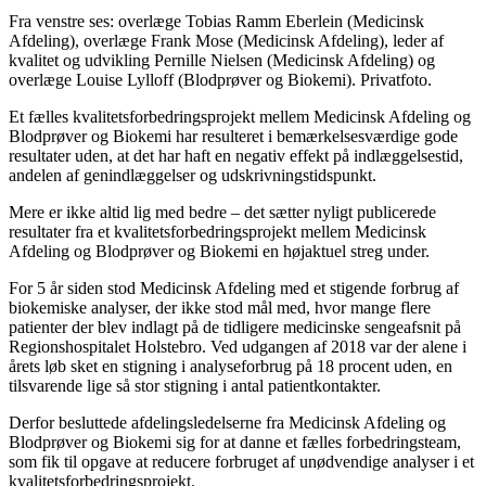
Fra venstre ses: overlæge Tobias Ramm Eberlein (Medicinsk
Afdeling), overlæge Frank Mose (Medicinsk Afdeling), leder af
kvalitet og udvikling Pernille Nielsen (Medicinsk Afdeling) og
overlæge Louise Lylloff (Blodprøver og Biokemi). Privatfoto.
Et fælles kvalitetsforbedringsprojekt mellem Medicinsk Afdeling og
Blodprøver og Biokemi har resulteret i bemærkelsesværdige gode
resultater uden, at det har haft en negativ effekt på indlæggelsestid,
andelen af genindlæggelser og udskrivningstidspunkt.
Mere er ikke altid lig med bedre – det sætter nyligt publicerede
resultater fra et kvalitetsforbedringsprojekt mellem Medicinsk
Afdeling og Blodprøver og Biokemi en højaktuel streg under.
For 5 år siden stod Medicinsk Afdeling med et stigende forbrug af
biokemiske analyser, der ikke stod mål med, hvor mange flere
patienter der blev indlagt på de tidligere medicinske sengeafsnit på
Regionshospitalet Holstebro. Ved udgangen af 2018 var der alene i
årets løb sket en stigning i analyseforbrug på 18 procent uden, en
tilsvarende lige så stor stigning i antal patientkontakter.
Derfor besluttede afdelingsledelserne fra Medicinsk Afdeling og
Blodprøver og Biokemi sig for at danne et fælles forbedringsteam,
som fik til opgave at reducere forbruget af unødvendige analyser i et
kvalitetsforbedringsprojekt.