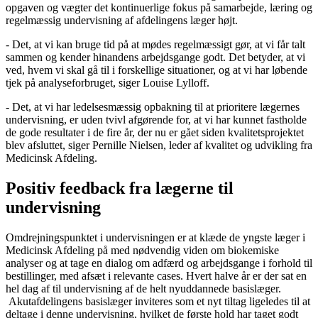
opgaven og vægter det kontinuerlige fokus på samarbejde, læring og
regelmæssig undervisning af afdelingens læger højt.
- Det, at vi kan bruge tid på at mødes regelmæssigt gør, at vi får talt
sammen og kender hinandens arbejdsgange godt. Det betyder, at vi
ved, hvem vi skal gå til i forskellige situationer, og at vi har løbende
tjek på analyseforbruget, siger Louise Lylloff.
- Det, at vi har ledelsesmæssig opbakning til at prioritere lægernes
undervisning, er uden tvivl afgørende for, at vi har kunnet fastholde
de gode resultater i de fire år, der nu er gået siden kvalitetsprojektet
blev afsluttet, siger Pernille Nielsen, leder af kvalitet og udvikling fra
Medicinsk Afdeling.
Positiv feedback fra lægerne til
undervisning
Omdrejningspunktet i undervisningen er at klæde de yngste læger i
Medicinsk Afdeling på med nødvendig viden om biokemiske
analyser og at tage en dialog om adfærd og arbejdsgange i forhold til
bestillinger, med afsæt i relevante cases. Hvert halve år er der sat en
hel dag af til undervisning af de helt nyuddannede basislæger.
Akutafdelingens basislæger inviteres som et nyt tiltag ligeledes til at
deltage i denne undervisning, hvilket de første hold har taget godt