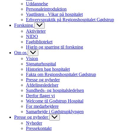
Uddannelse
Personaleintroduktion
Vagtlisten - Vikar på hospitalet
Erhvervspraktik på Regionshospitalet Gødstrup
Forskning
Aktiviteter
NIDO
Fagbiblioteket
Hjælp og sparring til forskning
Om os
Vision
Signaturhospital
Historien bag hospitalet
Fakta om Regionshospitalet Gødstrup
Presse og nyheder
Afdelingsledelser
Sundheds- og hospitalsledelsen
Derfor flager vi
Welcome til Godstrup Hospital
For medarbejdere
Samarbejde i Gødstrupklyngen
Presse og nyheder
Nyheder
Pressekontakt