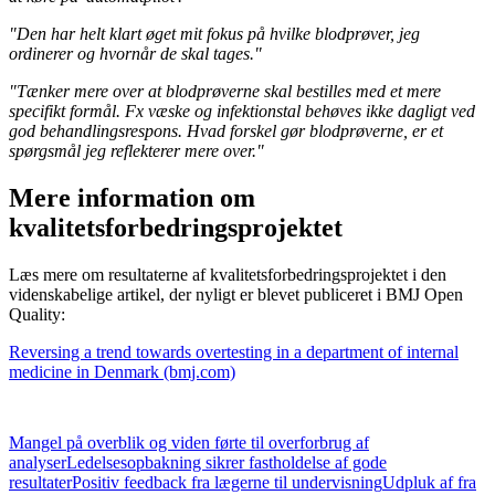
"Den har helt klart øget mit fokus på hvilke blodprøver, jeg
ordinerer og hvornår de skal tages."
"Tænker mere over at blodprøverne skal bestilles med et mere
specifikt formål. Fx væske og infektionstal behøves ikke dagligt ved
god behandlingsrespons. Hvad forskel gør blodprøverne, er et
spørgsmål jeg reflekterer mere over."
Mere information om
kvalitetsforbedringsprojektet
Læs mere om resultaterne af kvalitetsforbedringsprojektet i den
videnskabelige artikel, der nyligt er blevet publiceret i BMJ Open
Quality:
Reversing a trend towards overtesting in a department of internal
medicine in Denmark (bmj.com)
Mangel på overblik og viden førte til overforbrug af
analyser
Ledelsesopbakning sikrer fastholdelse af gode
resultater
Positiv feedback fra lægerne til undervisning
Udpluk af fra