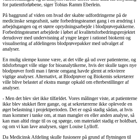
for patientforløbene, siger Tobias Ramm Eberlein.
På baggrund af viden om hvad der skabte udfordringerne på de
medicinske sengeafsnit, satte forbedringsteamet gang i en ændring i
arbejdsgangen og et større oprydningsarbejde i blodprøvepakkerne.
Forbedringsteamet arbejdede i løbet af kvalitetsforbedringsprojektet
derudover med undervisning af yngre læger i rationel biokemi og
visualisering af afdelingens blodprøvepakker med udvalget af
analyser.
En mulig ulempe kunne være, at det ville gå ud over patienterne, og
tidsforbruget ville stige for bioanalytikerne, hvis der skulle tages nye
blodprøver fordi man i første omgang havde glemt at rekvirere
vigtige analyser. Alternativt, at Blodprøver og Biokemis sekretærer
ville blive belastet af ekstra mange opkald om efterbestillinger af
analyser.
- Men det blev slet ikke tilfældet. Vores målinger viste, at patienterne
ikke blev stukket flere gange, og at sekretærerne ikke oplevede en
øget belastning i projektperioden. Det er også stadig sådan, at hvis
man kommer i tanke om, at man mangler en eller anden analyse, så
kan man altid ringe til os og spørge, om materialet stadig er holdbart,
og om vi kan lave analysen, siger Louise Lylloff.
Da Medicinsk Afdeling skulle fusionere på grund af flytningen til