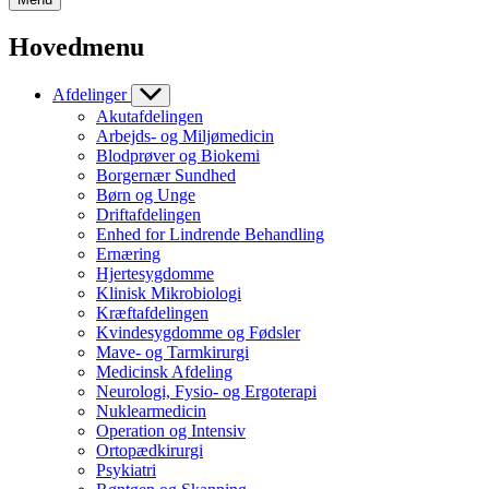
Hovedmenu
Afdelinger
Akutafdelingen
Arbejds- og Miljømedicin
Blodprøver og Biokemi
Borgernær Sundhed
Børn og Unge
Driftafdelingen
Enhed for Lindrende Behandling
Ernæring
Hjertesygdomme
Klinisk Mikrobiologi
Kræftafdelingen
Kvindesygdomme og Fødsler
Mave- og Tarmkirurgi
Medicinsk Afdeling
Neurologi, Fysio- og Ergoterapi
Nuklearmedicin
Operation og Intensiv
Ortopædkirurgi
Psykiatri