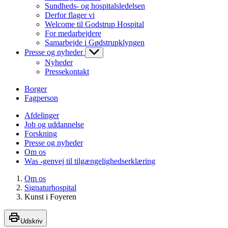
Sundheds- og hospitalsledelsen
Derfor flager vi
Welcome til Godstrup Hospital
For medarbejdere
Samarbejde i Gødstrupklyngen
Presse og nyheder
Nyheder
Pressekontakt
Borger
Fagperson
Afdelinger
Job og uddannelse
Forskning
Presse og nyheder
Om os
Was -genvej til tilgængelighedserklæring
Om os
Signaturhospital
Kunst i Foyeren
Udskriv