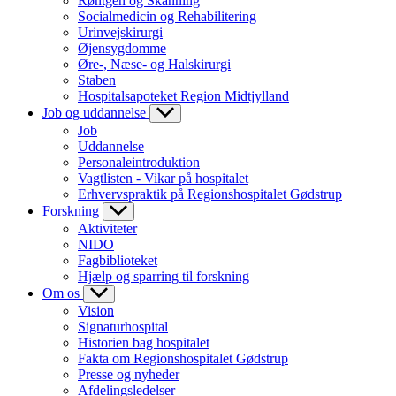
Røntgen og Skanning
Socialmedicin og Rehabilitering
Urinvejskirurgi
Øjensygdomme
Øre-, Næse- og Halskirurgi
Staben
Hospitalsapoteket Region Midtjylland
Job og uddannelse
Job
Uddannelse
Personaleintroduktion
Vagtlisten - Vikar på hospitalet
Erhvervspraktik på Regionshospitalet Gødstrup
Forskning
Aktiviteter
NIDO
Fagbiblioteket
Hjælp og sparring til forskning
Om os
Vision
Signaturhospital
Historien bag hospitalet
Fakta om Regionshospitalet Gødstrup
Presse og nyheder
Afdelingsledelser