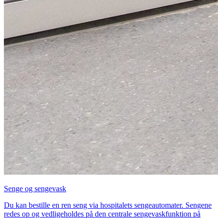
Senge og sengevask
Du kan bestille en ren seng via hospitalets sengeautomater. Sengene
redes op og vedligeholdes på den centrale sengevaskfunktion på