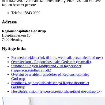
man ikke ved, hvor man skal henvende dig, eller hvis man vil have
fat i en bestemt person:
Telefon: 7843 0000
Adresse
Regionshospitalet Gødstrup
Hospitalsparken 15
7400 Herning
Nyttige links
For medarbejdere (link til intra, webmail, personaletilbud mv.)
Oversigtskort - Regionshospitalet Gødstrup (m.rm.dk)
Sundhed i Region Midtjylland - Til fagpersoner
(fagperson.sundhed.rm.dk)
Oversigt over afdelingsledelser på Regionshospitalet
Gødstrup
Sundheds- og hospitalsledelsen på Regionshospitalet
Gødstrup
Hospitalets vision (fagperson.regionshospitalet-goedstrup.dk)