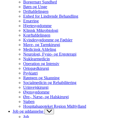
Borgernær Sundhed
Børn og Unge
Driftafdelingen
Enhed for Lindrende Behandling
Ernæring
Hjertesygdomme
Klinisk Mikrobiologi
Kræftafdelingen
Kvindesygdomme og Fødsler
Mave- og Tarmkirurgi
Medicinsk Afdeling
Neurologi, Fysio- og Ergoterapi
Nuklearmedicin
Operation og Intensiv
Ortopædkirurgi
Psykiatri
Røntgen og Skanning
Socialmedicin og Rehabilitering
Urinvejskirurgi
Øjensygdomme
Øre-, Næse- og Halskirurgi
Staben
Hospitalsapoteket Region Midtjylland
Job og uddannelse
Job