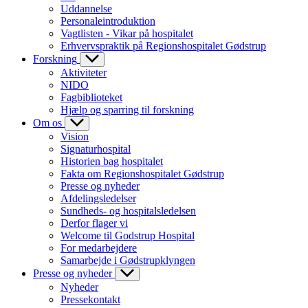
Uddannelse
Personaleintroduktion
Vagtlisten - Vikar på hospitalet
Erhvervspraktik på Regionshospitalet Gødstrup
Forskning
Aktiviteter
NIDO
Fagbiblioteket
Hjælp og sparring til forskning
Om os
Vision
Signaturhospital
Historien bag hospitalet
Fakta om Regionshospitalet Gødstrup
Presse og nyheder
Afdelingsledelser
Sundheds- og hospitalsledelsen
Derfor flager vi
Welcome til Godstrup Hospital
For medarbejdere
Samarbejde i Gødstrupklyngen
Presse og nyheder
Nyheder
Pressekontakt