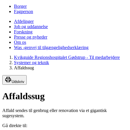
Borger
Fagperson
Afdelinger
Job og uddannelse
Forskning
Presse og nyheder
Om os
Was -genvej til tilgængelighedserklæring
Kvikguide Regionshospitalet Gødstrup - Til medarbejdere
Systemer og teknik
Affaldssug
Udskriv
Affaldssug
Affald sendes til genbrug eller renovation via et gigantisk
sugesystem.
Gå direkte til: