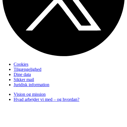
Cookies
Tilgængelighed
Dine data
Sikker mail
Juridisk information
Vision og mission
Hvad arbejder vi med – og hvordan?