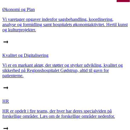
Økonomi og Plan
Vi varetager opgaver indenfor sagsbehandling, koordinering,
analyse og formidling samt hospitalets økonomiaktivitet. Hertil kunst
og kulturprojekter.
Kvalitet og Digitalisering
Vi er en markant aktør, der støtter og styrker udvikling, kvalitet og
sikkerhed på Regionshospitalet Gødstrup, altid til gavn for
patienterne.
HR
HR er opdelt i fire teams, der hver har deres specialviden på
forskellige områder. Læs om de forskellige områder nedenfor.