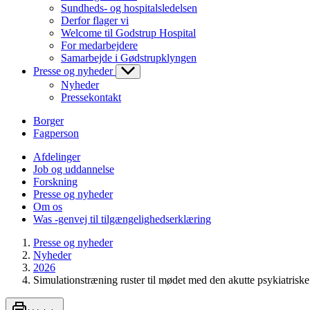
Sundheds- og hospitalsledelsen
Derfor flager vi
Welcome til Godstrup Hospital
For medarbejdere
Samarbejde i Gødstrupklyngen
Presse og nyheder
Nyheder
Pressekontakt
Borger
Fagperson
Afdelinger
Job og uddannelse
Forskning
Presse og nyheder
Om os
Was -genvej til tilgængelighedserklæring
Presse og nyheder
Nyheder
2026
Simulationstræning ruster til mødet med den akutte psykiatriske