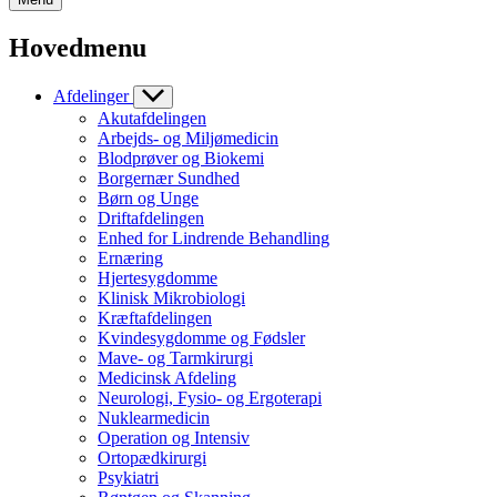
Hovedmenu
Afdelinger
Akutafdelingen
Arbejds- og Miljømedicin
Blodprøver og Biokemi
Borgernær Sundhed
Børn og Unge
Driftafdelingen
Enhed for Lindrende Behandling
Ernæring
Hjertesygdomme
Klinisk Mikrobiologi
Kræftafdelingen
Kvindesygdomme og Fødsler
Mave- og Tarmkirurgi
Medicinsk Afdeling
Neurologi, Fysio- og Ergoterapi
Nuklearmedicin
Operation og Intensiv
Ortopædkirurgi
Psykiatri