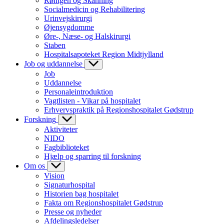
Røntgen og Skanning
Socialmedicin og Rehabilitering
Urinvejskirurgi
Øjensygdomme
Øre-, Næse- og Halskirurgi
Staben
Hospitalsapoteket Region Midtjylland
Job og uddannelse
Job
Uddannelse
Personaleintroduktion
Vagtlisten - Vikar på hospitalet
Erhvervspraktik på Regionshospitalet Gødstrup
Forskning
Aktiviteter
NIDO
Fagbiblioteket
Hjælp og sparring til forskning
Om os
Vision
Signaturhospital
Historien bag hospitalet
Fakta om Regionshospitalet Gødstrup
Presse og nyheder
Afdelingsledelser