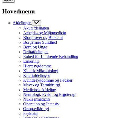
Hovedmenu
Afdelinger
Akutafdelingen
Arbejds- og Miljømedicin
Blodprøver og Biokemi
Borgernær Sundhed
Børn og Unge
Driftafdelingen
Enhed for Lindrende Behandling
Ernæring
Hjertesygdomme
Klinisk Mikrobiologi
Kræftafdelingen
Kvindesygdomme og Fødsler
Mave- og Tarmkirurgi
Medicinsk Afdeling
Neurologi, Fysio- og Ergoterapi
Nuklearmedicin
Operation og Intensiv
Ortopædkirurgi
Psykiatri