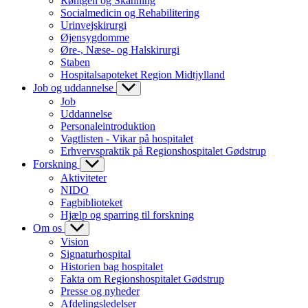
Røntgen og Skanning
Socialmedicin og Rehabilitering
Urinvejskirurgi
Øjensygdomme
Øre-, Næse- og Halskirurgi
Staben
Hospitalsapoteket Region Midtjylland
Job og uddannelse
Job
Uddannelse
Personaleintroduktion
Vagtlisten - Vikar på hospitalet
Erhvervspraktik på Regionshospitalet Gødstrup
Forskning
Aktiviteter
NIDO
Fagbiblioteket
Hjælp og sparring til forskning
Om os
Vision
Signaturhospital
Historien bag hospitalet
Fakta om Regionshospitalet Gødstrup
Presse og nyheder
Afdelingsledelser