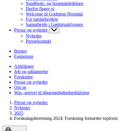
Sundheds- og hospitalsledelsen
Derfor flager vi
Welcome til Godstrup Hospital
For medarbejdere
Samarbejde i Gødstrupklyngen
Presse og nyheder
Nyheder
Pressekontakt
Borger
Fagperson
Afdelinger
Job og uddannelse
Forskning
Presse og nyheder
Om os
Was -genvej til tilgængelighedserklæring
Presse og nyheder
Nyheder
2025
Forskningsberetning 2024: Forskning fortsætter topform