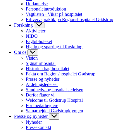
Uddannelse
Personaleintroduktion
Vagtlisten - Vikar på hospitalet
Erhvervspraktik på Regionshospitalet Gødstrup
Forskning
Aktiviteter
NIDO
Fagbiblioteket
Hjælp og sparring til forskning
Om os
Vision
Signaturhospital
Historien bag hospitalet
Fakta om Regionshospitalet Gødstrup
Presse og nyheder
Afdelingsledelser
Sundheds- og hospitalsledelsen
Derfor flager vi
Welcome til Godstrup Hospital
For medarbejdere
Samarbejde i Gødstrupklyngen
Presse og nyheder
Nyheder
Pressekontakt