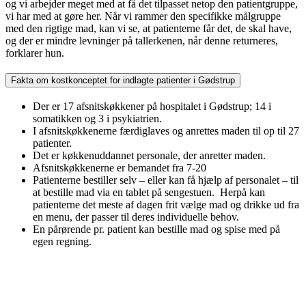
og vi arbejder meget med at få det tilpasset netop den patientgruppe,
vi har med at gøre her. Når vi rammer den specifikke målgruppe
med den rigtige mad, kan vi se, at patienterne får det, de skal have,
og der er mindre levninger på tallerkenen, når denne returneres,
forklarer hun.
Fakta om kostkonceptet for indlagte patienter i Gødstrup
Der er 17 afsnitskøkkener på hospitalet i Gødstrup; 14 i
somatikken og 3 i psykiatrien.
I afsnitskøkkenerne færdiglaves og anrettes maden til op til 27
patienter.
Det er køkkenuddannet personale, der anretter maden.
Afsnitskøkkenerne er bemandet fra 7-20
Patienterne bestiller selv – eller kan få hjælp af personalet – til
at bestille mad via en tablet på sengestuen. Herpå kan
patienterne det meste af dagen frit vælge mad og drikke ud fra
en menu, der passer til deres individuelle behov.
En pårørende pr. patient kan bestille mad og spise med på
egen regning.