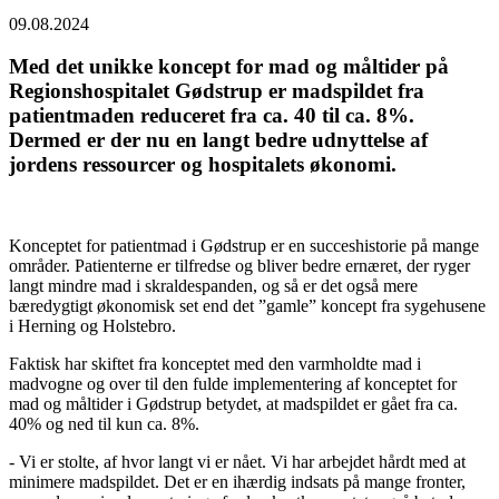
09.08.2024
Med det unikke koncept for mad og måltider på
Regionshospitalet Gødstrup er madspildet fra
patientmaden reduceret fra ca. 40 til ca. 8%.
Dermed er der nu en langt bedre udnyttelse af
jordens ressourcer og hospitalets økonomi.
Konceptet for patientmad i Gødstrup er en succeshistorie på mange
områder. Patienterne er tilfredse og bliver bedre ernæret, der ryger
langt mindre mad i skraldespanden, og så er det også mere
bæredygtigt økonomisk set end det ”gamle” koncept fra sygehusene
i Herning og Holstebro.
Faktisk har skiftet fra konceptet med den varmholdte mad i
madvogne og over til den fulde implementering af konceptet for
mad og måltider i Gødstrup betydet, at madspildet er gået fra ca.
40% og ned til kun ca. 8%.
- Vi er stolte, af hvor langt vi er nået. Vi har arbejdet hårdt med at
minimere madspildet. Det er en ihærdig indsats på mange fronter,