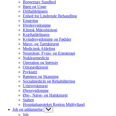
Borgernær Sundhed
Børn og Unge
Driftafdelingen
Enhed for Lindrende Behandling
Ernæring
Hjertesygdomme
Klinisk Mikrobiologi
Kræftafdelingen
Kvindesygdomme og Fødsler
Mave- og Tarmkirurgi
Medicinsk Afdeling
Neurologi, Fysio- og Ergoterapi
Nuklearmedicin
Operation og Intensiv
Ortopædkirurgi
Psykiatri
Røntgen og Skanning
Socialmedicin og Rehabilitering
Urinvejskirurgi
Øjensygdomme
Øre-, Næse- og Halskirurgi
Staben
Hospitalsapoteket Region Midtjylland
Job og uddannelse
Job