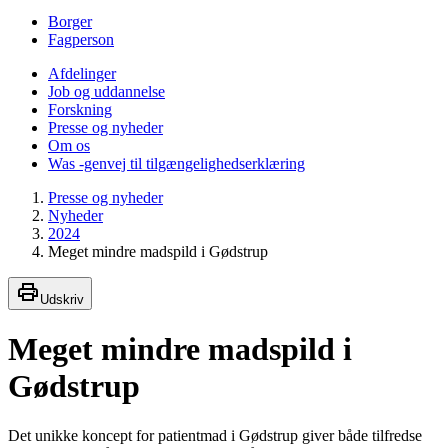
Borger
Fagperson
Afdelinger
Job og uddannelse
Forskning
Presse og nyheder
Om os
Was -genvej til tilgængelighedserklæring
Presse og nyheder
Nyheder
2024
Meget mindre madspild i Gødstrup
Udskriv
Meget mindre madspild i
Gødstrup
Det unikke koncept for patientmad i Gødstrup giver både tilfredse