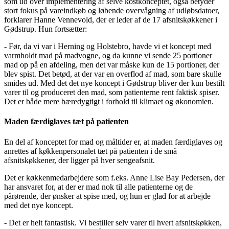
som ud over implementering af selve kostkonceptet, også betyder
stort fokus på vareindkøb og løbende overvågning af udløbsdatoer,
forklarer Hanne Vennevold, der er leder af de 17 afsnitskøkkener i
Gødstrup. Hun fortsætter:
- Før, da vi var i Herning og Holstebro, havde vi et koncept med
varmholdt mad på madvogne, og da kunne vi sende 25 portioner
mad op på en afdeling, men det var måske kun de 15 portioner, der
blev spist. Det betød, at der var en overflod af mad, som bare skulle
smides ud. Med det det nye koncept i Gødstrup bliver der kun bestilt
varer til og produceret den mad, som patienterne rent faktisk spiser.
Det er både mere bæredygtigt i forhold til klimaet og økonomien.
Maden færdiglaves tæt på patienten
En del af konceptet for mad og måltider er, at maden færdiglaves og
anrettes af køkkenpersonalet tæt på patienten i de små
afsnitskøkkener, der ligger på hver sengeafsnit.
Det er køkkenmedarbejdere som f.eks. Anne Lise Bay Pedersen, der
har ansvaret for, at der er mad nok til alle patienterne og de
pårørende, der ønsker at spise med, og hun er glad for at arbejde
med det nye koncept.
- Det er helt fantastisk. Vi bestiller selv varer til hvert afsnitskøkken,