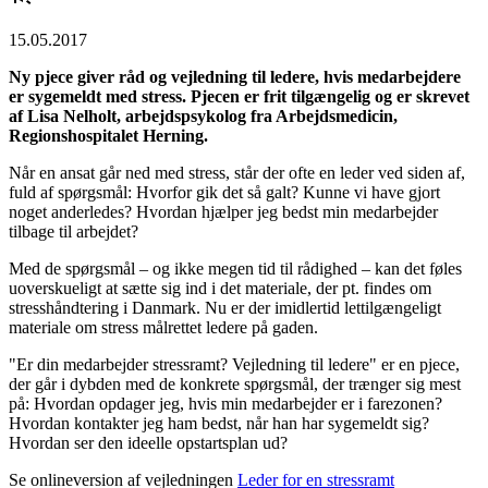
15.05.2017
Ny pjece giver råd og vejledning til ledere, hvis medarbejdere
er sygemeldt med stress. Pjecen er frit tilgængelig og er skrevet
af Lisa Nelholt, arbejdspsykolog fra Arbejdsmedicin,
Regionshospitalet Herning.
Når en ansat går ned med stress, står der ofte en leder ved siden af,
fuld af spørgsmål: Hvorfor gik det så galt? Kunne vi have gjort
noget anderledes? Hvordan hjælper jeg bedst min medarbejder
tilbage til arbejdet?
Med de spørgsmål – og ikke megen tid til rådighed – kan det føles
uoverskueligt at sætte sig ind i det materiale, der pt. findes om
stresshåndtering i Danmark. Nu er der imidlertid lettilgængeligt
materiale om stress målrettet ledere på gaden.
"Er din medarbejder stressramt? Vejledning til ledere" er en pjece,
der går i dybden med de konkrete spørgsmål, der trænger sig mest
på: Hvordan opdager jeg, hvis min medarbejder er i farezonen?
Hvordan kontakter jeg ham bedst, når han har sygemeldt sig?
Hvordan ser den ideelle opstartsplan ud?
Se onlineversion af vejledningen
Leder for en stressramt