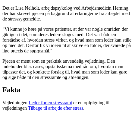
Det er Lisa Nelholt, arbejdspsykolog ved Arbejdsmedicin Herning,
der har skrevet pjecen på baggrund af erfaringerne fra arbejdet med
de stresssygemeldte.
"Vi kunne jo høre på vores patienter, at der var nogle områder, der
gik igen i det, som deres ledere sloges med. Det var både en
forståelse af, hvordan stress virker, og hvad man som leder kan stille
op med det. Derfor fik vi ideen til at skrive en folder, der svarede på
lige præcis de spørgsmål."
Pjecen er ment som en praktisk anvendelig vejledning. Den
indeholder bl.a. cases, opstartsskema med råd om, hvordan man
tilpasser det, og konkrete forslag til, hvad man som leder kan gøre
og sige både til den stressramte og afdelingen.
Fakta
Vejledningen
Leder for en stressramt
er en opfølgning til
vejledningen
Tilbage til arbejde efter stress
.