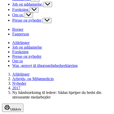
Job og uddannelse
Forskning
Om os
Presse og nyheder
Borger
Fagperson
Afdelinger
Job og uddannelse
Forskning
Presse og nyheder
Om os
Was -genvej til tilgængelighedserklæring
Afdelinger
Arbejds- og Miljømedicin
Nyheder
2017
Ny håndsrækning til ledere: Sådan hjælper du bedst din
stressramte medarbejder
Udskriv