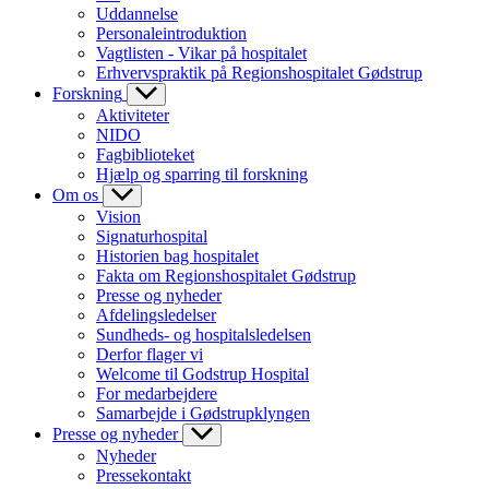
Uddannelse
Personaleintroduktion
Vagtlisten - Vikar på hospitalet
Erhvervspraktik på Regionshospitalet Gødstrup
Forskning
Aktiviteter
NIDO
Fagbiblioteket
Hjælp og sparring til forskning
Om os
Vision
Signaturhospital
Historien bag hospitalet
Fakta om Regionshospitalet Gødstrup
Presse og nyheder
Afdelingsledelser
Sundheds- og hospitalsledelsen
Derfor flager vi
Welcome til Godstrup Hospital
For medarbejdere
Samarbejde i Gødstrupklyngen
Presse og nyheder
Nyheder
Pressekontakt