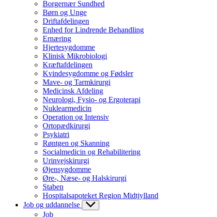
Borgernær Sundhed
Børn og Unge
Driftafdelingen
Enhed for Lindrende Behandling
Ernæring
Hjertesygdomme
Klinisk Mikrobiologi
Kræftafdelingen
Kvindesygdomme og Fødsler
Mave- og Tarmkirurgi
Medicinsk Afdeling
Neurologi, Fysio- og Ergoterapi
Nuklearmedicin
Operation og Intensiv
Ortopædkirurgi
Psykiatri
Røntgen og Skanning
Socialmedicin og Rehabilitering
Urinvejskirurgi
Øjensygdomme
Øre-, Næse- og Halskirurgi
Staben
Hospitalsapoteket Region Midtjylland
Job og uddannelse
Job