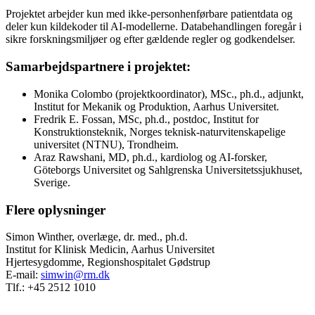
Projektet arbejder kun med ikke-personhenførbare patientdata og
deler kun kildekoder til AI-modellerne. Databehandlingen foregår i
sikre forskningsmiljøer og efter gældende regler og godkendelser.
Samarbejdspartnere i projektet:
Monika Colombo (projektkoordinator), MSc., ph.d., adjunkt,
Institut for Mekanik og Produktion, Aarhus Universitet.
Fredrik E. Fossan, MSc, ph.d., postdoc, Institut for
Konstruktionsteknik, Norges teknisk-naturvitenskapelige
universitet (NTNU), Trondheim.
Araz Rawshani, MD, ph.d., kardiolog og AI-forsker,
Göteborgs Universitet og Sahlgrenska Universitetssjukhuset,
Sverige.
Flere oplysninger
Simon Winther, overlæge, dr. med., ph.d.
Institut for Klinisk Medicin, Aarhus Universitet
Hjertesygdomme, Regionshospitalet Gødstrup
E-mail:
simwin@rm.dk
Tlf.: +45 2512 1010