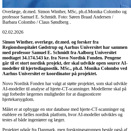
Overlæge, dr.med. Simon Winther, MSc, ph.d.Monika Colombo og
professor Samuel E. Schmidt. Foto: Søren Braad Andersen /
Barbara Colombo / Claus Søndberg .
02.02.2026
Simon Winther, overlæge, dr.med. og forsker fra
Regionshospitalet Gødstrup og Aarhus Universitet har sammen
med professor Samuel E. Schmidt fra Aalborg Universitet
modtaget 34.174.543 kr. fra Novo Nordisk Fonden. Pengene
går til et stort nordisk projekt, der skal udvikle open source AI-
modeller til hjertediagnostik. MSc., ph.d. Monika Colombo ved
Aarhus Universitet er koordinator på projektet.
Novo Nordisk Fonden har valgt at støtte projektet, som skal udvikle
AI-modeller til analyse af hjerte-CT-scanninger. Modellerne skal på
sigt forbedre lægernes muligheder for at diagnosticere
hjertekarsygdom.
Målet er at opbygge en stor database med hjerte-CT-scanninger og
etablere en fælles nordisk platform, hvor AI-modeller udvikles og
testes af både ingeniører og læger.
Projektet udgår fra Danmark, men forskningsgruppen består også af