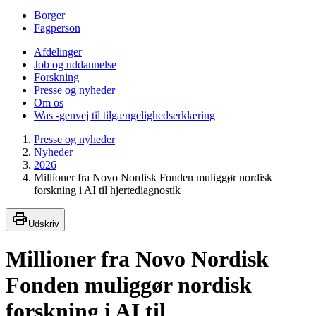
Borger
Fagperson
Afdelinger
Job og uddannelse
Forskning
Presse og nyheder
Om os
Was -genvej til tilgængelighedserklæring
Presse og nyheder
Nyheder
2026
Millioner fra Novo Nordisk Fonden muliggør nordisk
forskning i AI til hjertediagnostik
Udskriv
Millioner fra Novo Nordisk
Fonden muliggør nordisk
forskning i AI til