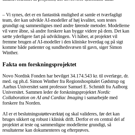
– Vi synes, det er en fantastisk mulighed at samle et tværfagligt
team, der kan udvikle AI-modeller af høj kvalitet, som testes
grundigt og sammenlignes med andre førende metoder. Modellerne
vil være åbne, så andre forskere kan bygge videre på dem. Det kan
sætte yderligere fart på udviklingen. Vi håber, at projektet vil
fremme brugen af AI-modeller i den kliniske hverdag og på sigt
komme både patienter og sundhedsvæsen til gavn, siger Simon
Winther.
Fakta om forskningsprojektet
Novo Nordisk Fonden har bevilget 34.174.543 kr. til overlæge, dr.
med. og ph.d. Simon Winther fra Regionshospitalet Gødstrup og
Aarhus Universitet samt professor Samuel E. Schmidt fra Aalborg
Universitet. Sammen leder de forskningsprojektet
Nordic
Collaboration on AI and Cardiac Imaging
i samarbejde med
forskere fra Norden.
AI er et beslutningsstøtteværktøj og skal valideres, før det kan
bruges sikkert og robust i klinisk drift. Derfor er en central del af
projektet at teste og sammenligne modellerne grundigt, så
resultaterne kan dokumenteres og efterprøves.