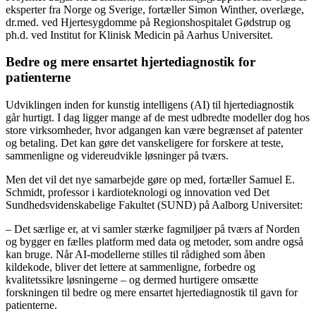
eksperter fra Norge og Sverige, fortæller Simon Winther, overlæge,
dr.med. ved Hjertesygdomme på Regionshospitalet Gødstrup og
ph.d. ved Institut for Klinisk Medicin på Aarhus Universitet.
Bedre og mere ensartet hjertediagnostik for
patienterne
Udviklingen inden for kunstig intelligens (AI) til hjertediagnostik
går hurtigt. I dag ligger mange af de mest udbredte modeller dog hos
store virksomheder, hvor adgangen kan være begrænset af patenter
og betaling. Det kan gøre det vanskeligere for forskere at teste,
sammenligne og videreudvikle løsninger på tværs.
Men det vil det nye samarbejde gøre op med, fortæller Samuel E.
Schmidt, professor i kardioteknologi og innovation ved Det
Sundhedsvidenskabelige Fakultet (SUND) på Aalborg Universitet:
– Det særlige er, at vi samler stærke fagmiljøer på tværs af Norden
og bygger en fælles platform med data og metoder, som andre også
kan bruge. Når AI-modellerne stilles til rådighed som åben
kildekode, bliver det lettere at sammenligne, forbedre og
kvalitetssikre løsningerne – og dermed hurtigere omsætte
forskningen til bedre og mere ensartet hjertediagnostik til gavn for
patienterne.