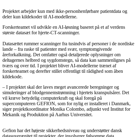
Projektet arbejder kun med ikke-personhenførbare patientdata og
deler kun kildekoder til AI-modellerne.
Forskerteamet vil udvikle en AI-løsning baseret på et af verdens
største datasæt for hjerte-CT-scanninger.
Datasættet rummer scanninger fra tusindvis af personer i de nordiske
lande – fra raske til patienter med svær, symptomgivende
åreforkalkning. Det omfatter også detaljerede oplysninger om
deltagernes helbred og sygdomstegn, så data kan sammenlignes på
tværs og over tid. I projektet bliver AI-modellerne trænet af
forskerteamet og derefter stillet offentligt til rådighed som åben
kildekode.
– I projektet skal der laves meget avancerede beregninger og
simuleringer af blodgennemstrømning i hjertets kranspulsårer. Det
vil kræve betydelig computerkraft og skal foregå på
supercomputeren GEFION, som for nylig er installeret i Danmark,
siger projektkoordinator Monika Colombo, adjunkt ved Institut for
Mekanik og Produktion på Aarhus Universitet.
Gefion har det højeste sikkerhedsniveau og understøtter dansk
datasuverænitet til projekter, der involverer følsomme data.