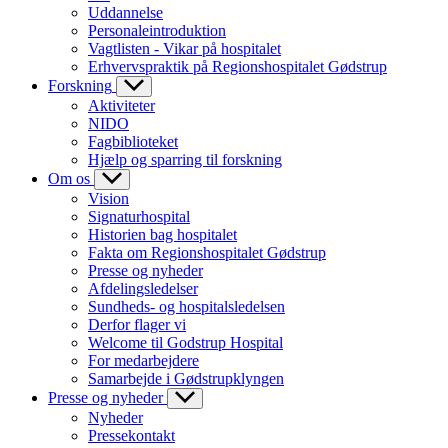
Uddannelse
Personaleintroduktion
Vagtlisten - Vikar på hospitalet
Erhvervspraktik på Regionshospitalet Gødstrup
Forskning
Aktiviteter
NIDO
Fagbiblioteket
Hjælp og sparring til forskning
Om os
Vision
Signaturhospital
Historien bag hospitalet
Fakta om Regionshospitalet Gødstrup
Presse og nyheder
Afdelingsledelser
Sundheds- og hospitalsledelsen
Derfor flager vi
Welcome til Godstrup Hospital
For medarbejdere
Samarbejde i Gødstrupklyngen
Presse og nyheder
Nyheder
Pressekontakt