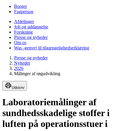
Borger
Fagperson
Afdelinger
Job og uddannelse
Forskning
Presse og nyheder
Om os
Was -genvej til tilgængelighedserklæring
Presse og nyheder
Nyheder
2026
Målinger af røgudvikling
Udskriv
Laboratoriemålinger af
sundhedsskadelige stoffer i
luften på operationsstuer i