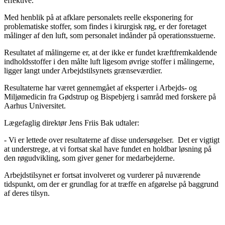
effektive.
Med henblik på at afklare personalets reelle eksponering for
problematiske stoffer, som findes i kirurgisk røg, er der foretaget
målinger af den luft, som personalet indånder på operationsstuerne.
Resultatet af målingerne er, at der ikke er fundet kræftfremkaldende
indholdsstoffer i den målte luft ligesom øvrige stoffer i målingerne,
ligger langt under Arbejdstilsynets grænseværdier.
Resultaterne har været gennemgået af eksperter i Arbejds- og
Miljømedicin fra Gødstrup og Bispebjerg i samråd med forskere på
Aarhus Universitet.
Lægefaglig direktør Jens Friis Bak udtaler:
- Vi er lettede over resultaterne af disse undersøgelser. Det er vigtigt
at understrege, at vi fortsat skal have fundet en holdbar løsning på
den røgudvikling, som giver gener for medarbejderne.
Arbejdstilsynet er fortsat involveret og vurderer på nuværende
tidspunkt, om der er grundlag for at træffe en afgørelse på baggrund
af deres tilsyn.