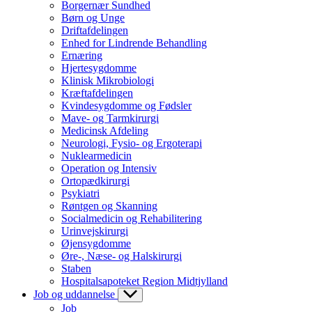
Borgernær Sundhed
Børn og Unge
Driftafdelingen
Enhed for Lindrende Behandling
Ernæring
Hjertesygdomme
Klinisk Mikrobiologi
Kræftafdelingen
Kvindesygdomme og Fødsler
Mave- og Tarmkirurgi
Medicinsk Afdeling
Neurologi, Fysio- og Ergoterapi
Nuklearmedicin
Operation og Intensiv
Ortopædkirurgi
Psykiatri
Røntgen og Skanning
Socialmedicin og Rehabilitering
Urinvejskirurgi
Øjensygdomme
Øre-, Næse- og Halskirurgi
Staben
Hospitalsapoteket Region Midtjylland
Job og uddannelse
Job