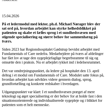
15.04.2026
På et ledermodul med lektor, ph.d. Michael Nørager blev der
sat ord på, hvordan arbejdet kan styrke helhedsblikket på
patienten og skabe et fælles sprog i et sundhedsvæsen med
stigende specialisering og større behov for sammenhæng på
tværs.
Siden 2023 har Regionshospitalet Gødstrup bevidst arbejdet med
Fundamentals of Care nedefra. Medarbejdere på tværs af afdelinger
har fået lov at tage den sygeplejefaglige begrebsramme til sig og
omsætte den i praksis. Nu er arbejdet rykket ind i ledelsesrummet.
Det var omdrejningspunktet, da ledere på hospitalet den 13. april
deltog i et modul om Fundamentals of Care. Modulet satte fokus på,
hvordan arbejdet kan udvikles videre gennem dialog, sprog,
grundfortælling og konkrete redskaber i hverdagen.
Udgangspunktet var klart: I et sundhedsvæsen præget af mere
teknologi og øget specialisering er der behov for at holde fast i den
situationsorienterede og individualiserede sygepleje og i blikket for
patienten som et helt menneske.