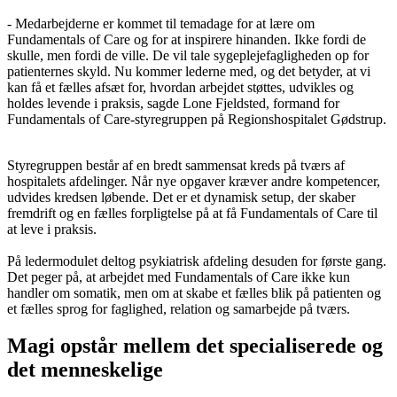
- Medarbejderne er kommet til temadage for at lære om
Fundamentals of Care og for at inspirere hinanden. Ikke fordi de
skulle, men fordi de ville. De vil tale sygeplejefagligheden op for
patienternes skyld. Nu kommer lederne med, og det betyder, at vi
kan få et fælles afsæt for, hvordan arbejdet støttes, udvikles og
holdes levende i praksis, sagde Lone Fjeldsted, formand for
Fundamentals of Care-styregruppen på Regionshospitalet Gødstrup.
Styregruppen består af en bredt sammensat kreds på tværs af
hospitalets afdelinger. Når nye opgaver kræver andre kompetencer,
udvides kredsen løbende. Det er et dynamisk setup, der skaber
fremdrift og en fælles forpligtelse på at få Fundamentals of Care til
at leve i praksis.
På ledermodulet deltog psykiatrisk afdeling desuden for første gang.
Det peger på, at arbejdet med Fundamentals of Care ikke kun
handler om somatik, men om at skabe et fælles blik på patienten og
et fælles sprog for faglighed, relation og samarbejde på tværs.
Magi opstår mellem det specialiserede og
det menneskelige