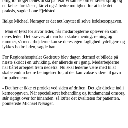
brug for noget fælles at stå på. Når vi samles om et fælles sprog og
en fælles forståelse, får vi også bedre mulighed for at lede det i
praksis, sagde Lone Fjeldsted.
Ifølge Michael Nørager er det tæt knyttet til selve ledelsesopgaven.
- Man er først for alvor leder, når medarbejderne oplever én som
deres leder. Det kræver, at man kan skabe mening, retning og
rammer, så medarbejderne kan se deres egen faglighed tydeligere og
lykkes bedre i den, sagde han.
For Regionshospitalet Gødstrup blev dagen dermed et billede på
næste skridt i en udvikling, der allerede er i gang. Medarbejderne
har båret arbejdet frem nedefra. Nu skal lederne være med til at
skabe endnu bedre betingelser for, at det kan vokse videre til gavn
for patienterne.
- Det her er ikke et projekt ved siden af driften. Det går direkte ind i
kerneopgaven. Når specialiseret behandling og fundamental omsorg
står rigtigt over for hinanden, så løfter det kvaliteten for patienten,
pointerede Michael Nørager.