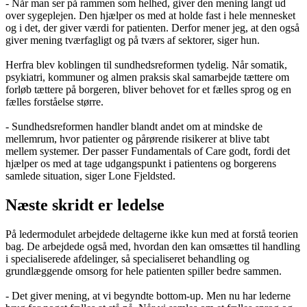
- Når man ser på rammen som helhed, giver den mening langt ud
over sygeplejen. Den hjælper os med at holde fast i hele mennesket
og i det, der giver værdi for patienten. Derfor mener jeg, at den også
giver mening tværfagligt og på tværs af sektorer, siger hun.
Herfra blev koblingen til sundhedsreformen tydelig. Når somatik,
psykiatri, kommuner og almen praksis skal samarbejde tættere om
forløb tættere på borgeren, bliver behovet for et fælles sprog og en
fælles forståelse større.
- Sundhedsreformen handler blandt andet om at mindske de
mellemrum, hvor patienter og pårørende risikerer at blive tabt
mellem systemer. Der passer Fundamentals of Care godt, fordi det
hjælper os med at tage udgangspunkt i patientens og borgerens
samlede situation, siger Lone Fjeldsted.
Næste skridt er ledelse
På ledermodulet arbejdede deltagerne ikke kun med at forstå teorien
bag. De arbejdede også med, hvordan den kan omsættes til handling
i specialiserede afdelinger, så specialiseret behandling og
grundlæggende omsorg for hele patienten spiller bedre sammen.
- Det giver mening, at vi begyndte bottom-up. Men nu har lederne