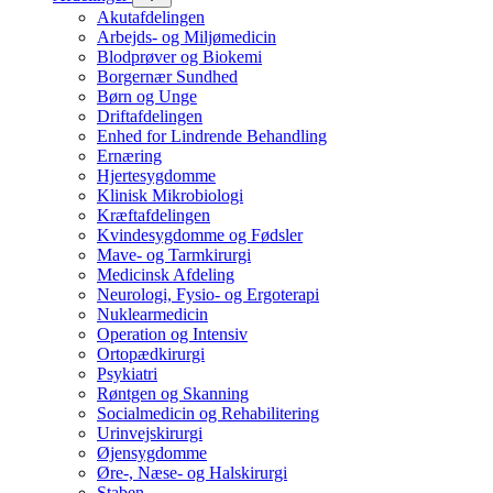
Akutafdelingen
Arbejds- og Miljømedicin
Blodprøver og Biokemi
Borgernær Sundhed
Børn og Unge
Driftafdelingen
Enhed for Lindrende Behandling
Ernæring
Hjertesygdomme
Klinisk Mikrobiologi
Kræftafdelingen
Kvindesygdomme og Fødsler
Mave- og Tarmkirurgi
Medicinsk Afdeling
Neurologi, Fysio- og Ergoterapi
Nuklearmedicin
Operation og Intensiv
Ortopædkirurgi
Psykiatri
Røntgen og Skanning
Socialmedicin og Rehabilitering
Urinvejskirurgi
Øjensygdomme
Øre-, Næse- og Halskirurgi
Staben