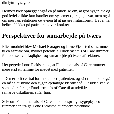
din lytning,sagde han.
Dermed blev oplægget også en påmindelse om, at god sygepleje og
god ledelse ikke kun handler om systemer og rigtige svar, men også
om nærvær, relationer og evnen til at justere i situationen. Det er her,
helhedsblikket på patienten bliver konkret.
Perspektiver for samarbejde på tværs
Efter modulet blev Michael Nørager og Lone Fjeldsted sat sammen
til en samtale om, hvilket potentiale Fundamentals of Care rummer
for ledelse, tværfaglighed og samarbejde på tværs af sektorer.
Her pegede Lone Fjeldsted på, at Fundamentals of Care rummer
mere end en ramme for mødet med patienten.
- Den er helt central for mødet med patienten, og så er rammen også
en måde at styrke den sygeplejefaglige identitet på. Desuden kan vi
som ledere bruge Fundamentals of Care til at udvikle
samarbejdskulturen, siger hun.
Selv om Fundamentals of Care har sit udspring i sygeplejeteori,
rummer den ifølge Lone Fjeldsted et bredere potentiale.