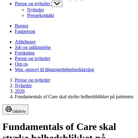
Presse og nyheder
Nyheder
Pressekontakt
Borger
Fagperson
Afdelinger
Job og uddannelse
Forskning
Presse og nyheder
Om os
Was -genvej til tilgængelighedserklæring
Presse og nyheder
Nyheder
2026
Fundamentals of Care skal styrke helhedsblikket på patienten
Udskriv
Fundamentals of Care skal