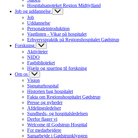
Hospitalsapoteket Region Midtjylland
Job og uddannelse
Job
Uddannelse
Personaleintroduktion
Vagtlisten - Vikar på hospitalet
Erhvervspraktik på Regionshospitalet Gødstrup
Forskning
Aktiviteter
NIDO
Fagbiblioteket
Hjælp og sparring til forskning
Om os
Vision
Signaturhospital
Historien bag hospitalet
Fakta om Regionshospitalet Gødstrup
Presse og nyheder
Afdelingsledelser
Sundheds- og hospitalsledelsen
Derfor flager vi
Welcome til Godstrup Hospital
For medarbejdere
Samarbejde i Gødstrupklyngen