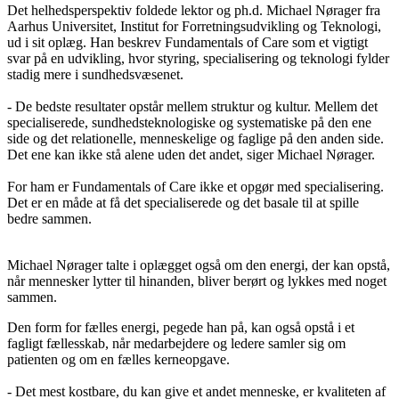
Det helhedsperspektiv foldede lektor og ph.d. Michael Nørager fra
Aarhus Universitet, Institut for Forretningsudvikling og Teknologi,
ud i sit oplæg. Han beskrev Fundamentals of Care som et vigtigt
svar på en udvikling, hvor styring, specialisering og teknologi fylder
stadig mere i sundhedsvæsenet.
- De bedste resultater opstår mellem struktur og kultur. Mellem det
specialiserede, sundhedsteknologiske og systematiske på den ene
side og det relationelle, menneskelige og faglige på den anden side.
Det ene kan ikke stå alene uden det andet, siger Michael Nørager.
For ham er Fundamentals of Care ikke et opgør med specialisering.
Det er en måde at få det specialiserede og det basale til at spille
bedre sammen.
Michael Nørager talte i oplægget også om den energi, der kan opstå,
når mennesker lytter til hinanden, bliver berørt og lykkes med noget
sammen.
Den form for fælles energi, pegede han på, kan også opstå i et
fagligt fællesskab, når medarbejdere og ledere samler sig om
patienten og om en fælles kerneopgave.
- Det mest kostbare, du kan give et andet menneske, er kvaliteten af