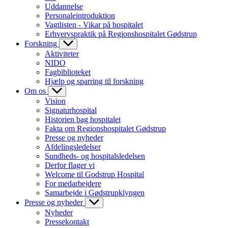
Uddannelse
Personaleintroduktion
Vagtlisten - Vikar på hospitalet
Erhvervspraktik på Regionshospitalet Gødstrup
Forskning
Aktiviteter
NIDO
Fagbiblioteket
Hjælp og sparring til forskning
Om os
Vision
Signaturhospital
Historien bag hospitalet
Fakta om Regionshospitalet Gødstrup
Presse og nyheder
Afdelingsledelser
Sundheds- og hospitalsledelsen
Derfor flager vi
Welcome til Godstrup Hospital
For medarbejdere
Samarbejde i Gødstrupklyngen
Presse og nyheder
Nyheder
Pressekontakt