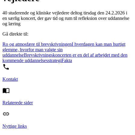
40 studerende og kliniske vejledere deltog tirsdag den 24.2.2026 i
en særlig koncert, der gav tid og rum til refleksion over uddannelse
og læring
Gå direkte til:
Ro og atmosfære til brevskrivningen
I hverdagen kan man hurtigt
glemme, hvorfor man valgte sin
uddannelse
Brevskrivningskoncerten er en del af arbejdet med den
kommende uddannelsesstrategi
Fakta
Kontakt
Relaterede sider
Nyttige links