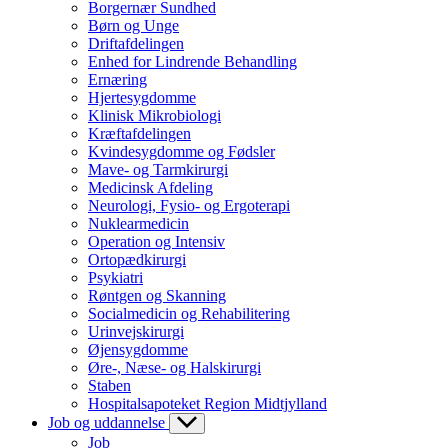
Borgernær Sundhed
Børn og Unge
Driftafdelingen
Enhed for Lindrende Behandling
Ernæring
Hjertesygdomme
Klinisk Mikrobiologi
Kræftafdelingen
Kvindesygdomme og Fødsler
Mave- og Tarmkirurgi
Medicinsk Afdeling
Neurologi, Fysio- og Ergoterapi
Nuklearmedicin
Operation og Intensiv
Ortopædkirurgi
Psykiatri
Røntgen og Skanning
Socialmedicin og Rehabilitering
Urinvejskirurgi
Øjensygdomme
Øre-, Næse- og Halskirurgi
Staben
Hospitalsapoteket Region Midtjylland
Job og uddannelse
Job