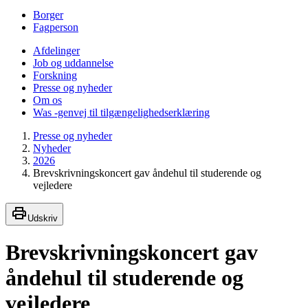
Borger
Fagperson
Afdelinger
Job og uddannelse
Forskning
Presse og nyheder
Om os
Was -genvej til tilgængelighedserklæring
Presse og nyheder
Nyheder
2026
Brevskrivningskoncert gav åndehul til studerende og
vejledere
Udskriv
Brevskrivningskoncert gav
åndehul til studerende og
vejledere