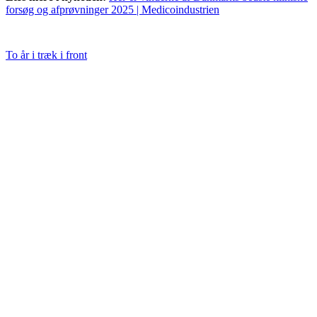
forsøg og afprøvninger 2025 | Medicoindustrien
To år i træk i front