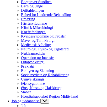
Borgernær Sundhed
Børn og Unge
Driftafdelingen
Enhed for Lindrende Behandling
Ernæring
Hjertesygdomme
Klinisk Mikrobiologi
Kræftafdelingen
Kvindesygdomme og Fødsler
Mave- og Tarmkirurgi
Medicinsk Afdeling
Neurologi, Fysio- og Ergoterapi
Nuklearmedicin
Operation og Intensiv
Ortopædkirurgi
Psykiatri
Røntgen og Skanning
Socialmedicin og Rehabilitering
Urinvejskirurgi
Øjensygdomme
Øre-, Næse- og Halskirurgi
Staben
Hospitalsapoteket Region Midtjylland
Job og uddannelse
Job