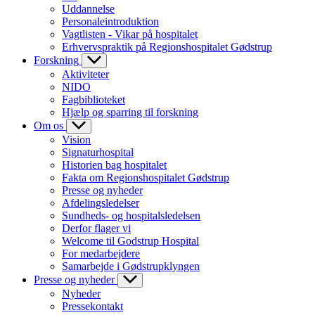
Uddannelse
Personaleintroduktion
Vagtlisten - Vikar på hospitalet
Erhvervspraktik på Regionshospitalet Gødstrup
Forskning
Aktiviteter
NIDO
Fagbiblioteket
Hjælp og sparring til forskning
Om os
Vision
Signaturhospital
Historien bag hospitalet
Fakta om Regionshospitalet Gødstrup
Presse og nyheder
Afdelingsledelser
Sundheds- og hospitalsledelsen
Derfor flager vi
Welcome til Godstrup Hospital
For medarbejdere
Samarbejde i Gødstrupklyngen
Presse og nyheder
Nyheder
Pressekontakt