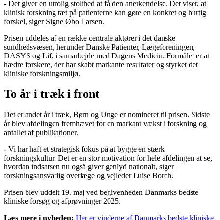
- Det giver en utrolig stolthed at få den anerkendelse. Det viser, at
klinisk forskning tæt på patienterne kan gøre en konkret og hurtig
forskel, siger Signe Øbo Larsen.
Prisen uddeles af en række centrale aktører i det danske
sundhedsvæsen, herunder Danske Patienter, Lægeforeningen,
DASYS og Lif, i samarbejde med Dagens Medicin. Formålet er at
hædre forskere, der har skabt markante resultater og styrket det
kliniske forskningsmiljø.
To år i træk i front
Det er andet år i træk, Børn og Unge er nomineret til prisen. Sidste
år blev afdelingen fremhævet for en markant vækst i forskning og
antallet af publikationer.
- Vi har haft et strategisk fokus på at bygge en stærk
forskningskultur. Det er en stor motivation for hele afdelingen at se,
hvordan indsatsen nu også giver genlyd nationalt, siger
forskningsansvarlig overlæge og vejleder Luise Borch.
Prisen blev uddelt 19. maj ved begivenheden Danmarks bedste
kliniske forsøg og afprøvninger 2025.
Læs mere i nyheden:
Her er vinderne af Danmarks bedste kliniske