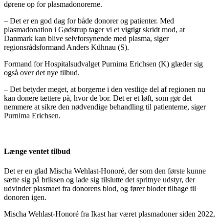
dørene op for plasmadonorerne.
– Det er en god dag for både donorer og patienter. Med
plasmadonation i Gødstrup tager vi et vigtigt skridt mod, at
Danmark kan blive selvforsynende med plasma, siger
regionsrådsformand Anders Kühnau (S).
Formand for Hospitalsudvalget Purnima Erichsen (K) glæder sig
også over det nye tilbud.
– Det betyder meget, at borgerne i den vestlige del af regionen nu
kan donere tættere på, hvor de bor. Det er et løft, som gør det
nemmere at sikre den nødvendige behandling til patienterne, siger
Purnima Erichsen.
Længe ventet tilbud
Det er en glad Mischa Wehlast-Honoré, der som den første kunne
sætte sig på briksen og lade sig tilslutte det spritnye udstyr, der
udvinder plasmaet fra donorens blod, og fører blodet tilbage til
donoren igen.
Mischa Wehlast-Honoré fra Ikast har været plasmadoner siden 2022,