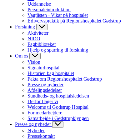
Uddannelse
Personaleintroduktion
Vagtlisten - Vikar på hospitalet
Erhvervspraktik på Regionshospitalet Gødstrup
Forskning
Aktiviteter
NIDO
Fagbiblioteket
Hjælp og sparring til forskning
Om os
Vision
Signaturhospital
Historien bag hospitalet
Fakta om Regionshospitalet Gødstrup
Presse og nyheder
Afdelingsledelser
Sundheds- og hospitalsledelsen
Derfor flager vi
Welcome til Godstrup Hospital
For medarbejdere
Samarbejde i Gødstrupklyngen
Presse og nyheder
Nyheder
Pressekontakt