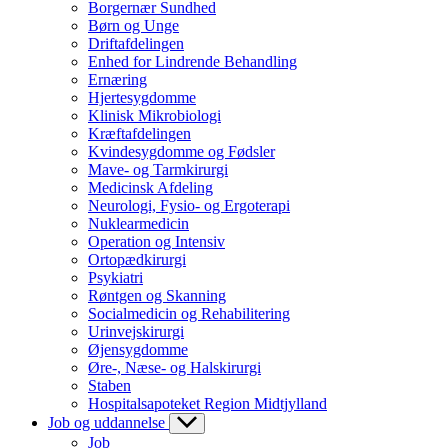
Borgernær Sundhed
Børn og Unge
Driftafdelingen
Enhed for Lindrende Behandling
Ernæring
Hjertesygdomme
Klinisk Mikrobiologi
Kræftafdelingen
Kvindesygdomme og Fødsler
Mave- og Tarmkirurgi
Medicinsk Afdeling
Neurologi, Fysio- og Ergoterapi
Nuklearmedicin
Operation og Intensiv
Ortopædkirurgi
Psykiatri
Røntgen og Skanning
Socialmedicin og Rehabilitering
Urinvejskirurgi
Øjensygdomme
Øre-, Næse- og Halskirurgi
Staben
Hospitalsapoteket Region Midtjylland
Job og uddannelse
Job