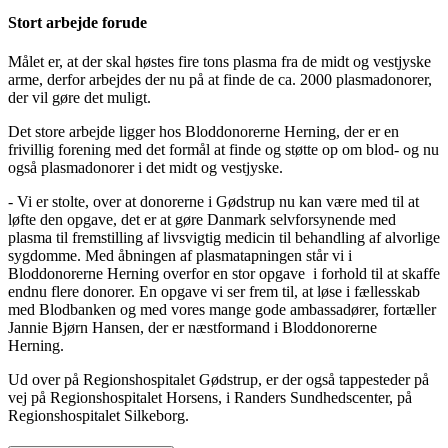
Stort arbejde forude
Målet er, at der skal høstes fire tons plasma fra de midt og vestjyske
arme, derfor arbejdes der nu på at finde de ca. 2000 plasmadonorer,
der vil gøre det muligt.
Det store arbejde ligger hos Bloddonorerne Herning, der er en
frivillig forening med det formål at finde og støtte op om blod- og nu
også plasmadonorer i det midt og vestjyske.
- Vi er stolte, over at donorerne i Gødstrup nu kan være med til at
løfte den opgave, det er at gøre Danmark selvforsynende med
plasma til fremstilling af livsvigtig medicin til behandling af alvorlige
sygdomme. Med åbningen af plasmatapningen står vi i
Bloddonorerne Herning overfor en stor opgave i forhold til at skaffe
endnu flere donorer. En opgave vi ser frem til, at løse i fællesskab
med Blodbanken og med vores mange gode ambassadører, fortæller
Jannie Bjørn Hansen, der er næstformand i Bloddonorerne
Herning.
Ud over på Regionshospitalet Gødstrup, er der også tappesteder på
vej på Regionshospitalet Horsens, i Randers Sundhedscenter, på
Regionshospitalet Silkeborg.