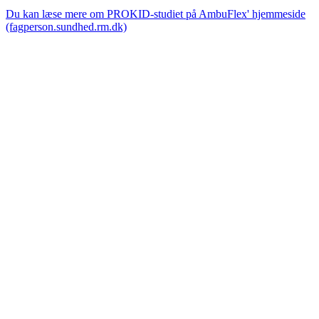
Du kan læse mere om PROKID-studiet på AmbuFlex' hjemmeside
(fagperson.sundhed.rm.dk)