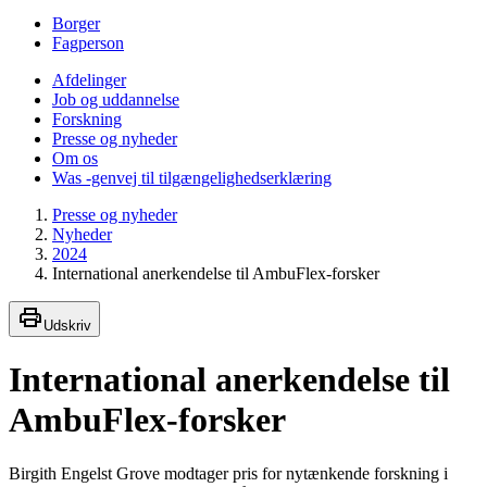
Borger
Fagperson
Afdelinger
Job og uddannelse
Forskning
Presse og nyheder
Om os
Was -genvej til tilgængelighedserklæring
Presse og nyheder
Nyheder
2024
International anerkendelse til AmbuFlex-forsker
Udskriv
International anerkendelse til
AmbuFlex-forsker
Birgith Engelst Grove modtager pris for nytænkende forskning i