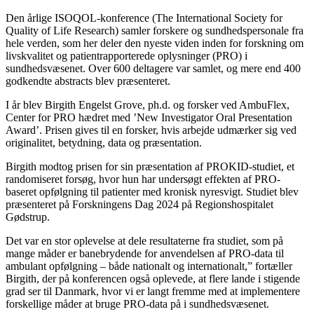
Den årlige ISOQOL-konference (The International Society for
Quality of Life Research) samler forskere og sundhedspersonale fra
hele verden, som her deler den nyeste viden inden for forskning om
livskvalitet og patientrapporterede oplysninger (PRO) i
sundhedsvæsenet. Over 600 deltagere var samlet, og mere end 400
godkendte abstracts blev præsenteret.
I år blev Birgith Engelst Grove, ph.d. og forsker ved AmbuFlex,
Center for PRO hædret med ’New Investigator Oral Presentation
Award’. Prisen gives til en forsker, hvis arbejde udmærker sig ved
originalitet, betydning, data og præsentation.
Birgith modtog prisen for sin præsentation af PROKID-studiet, et
randomiseret forsøg, hvor hun har undersøgt effekten af PRO-
baseret opfølgning til patienter med kronisk nyresvigt. Studiet blev
præsenteret på Forskningens Dag 2024 på Regionshospitalet
Gødstrup.
Det var en stor oplevelse at dele resultaterne fra studiet, som på
mange måder er banebrydende for anvendelsen af PRO-data til
ambulant opfølgning – både nationalt og internationalt,” fortæller
Birgith, der på konferencen også oplevede, at flere lande i stigende
grad ser til Danmark, hvor vi er langt fremme med at implementere
forskellige måder at bruge PRO-data på i sundhedsvæsenet.