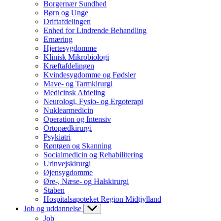
Borgernær Sundhed
Børn og Unge
Driftafdelingen
Enhed for Lindrende Behandling
Ernæring
Hjertesygdomme
Klinisk Mikrobiologi
Kræftafdelingen
Kvindesygdomme og Fødsler
Mave- og Tarmkirurgi
Medicinsk Afdeling
Neurologi, Fysio- og Ergoterapi
Nuklearmedicin
Operation og Intensiv
Ortopædkirurgi
Psykiatri
Røntgen og Skanning
Socialmedicin og Rehabilitering
Urinvejskirurgi
Øjensygdomme
Øre-, Næse- og Halskirurgi
Staben
Hospitalsapoteket Region Midtjylland
Job og uddannelse
Job