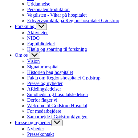
Uddannelse
Personaleintroduktion
Vagtlisten - Vikar på hospitalet
Erhvervspraktik på Regionshospitalet Gødstrup
Forskning
Aktiviteter
NIDO
Fagbiblioteket
Hjælp og sparring til forskning
Om os
Vision
Signaturhospital
Historien bag hospitalet
Fakta om Regionshospitalet Gødstrup
Presse og nyheder
Afdelingsledelser
Sundheds- og hospitalsledelsen
Derfor flager vi
Welcome til Godstrup Hospital
For medarbejdere
Samarbejde i Gødstrupklyngen
Presse og nyheder
Nyheder
Pressekontakt