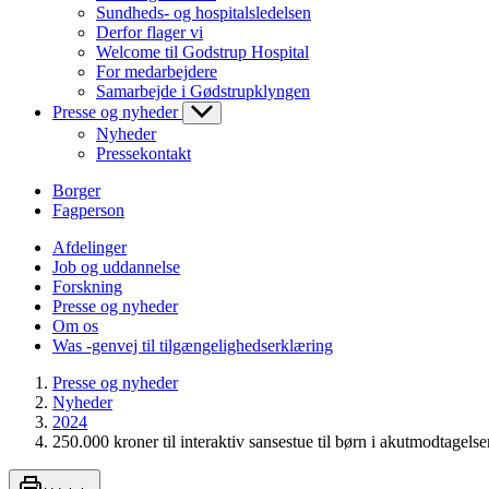
Sundheds- og hospitalsledelsen
Derfor flager vi
Welcome til Godstrup Hospital
For medarbejdere
Samarbejde i Gødstrupklyngen
Presse og nyheder
Nyheder
Pressekontakt
Borger
Fagperson
Afdelinger
Job og uddannelse
Forskning
Presse og nyheder
Om os
Was -genvej til tilgængelighedserklæring
Presse og nyheder
Nyheder
2024
250.000 kroner til interaktiv sansestue til børn i akutmodtagelse