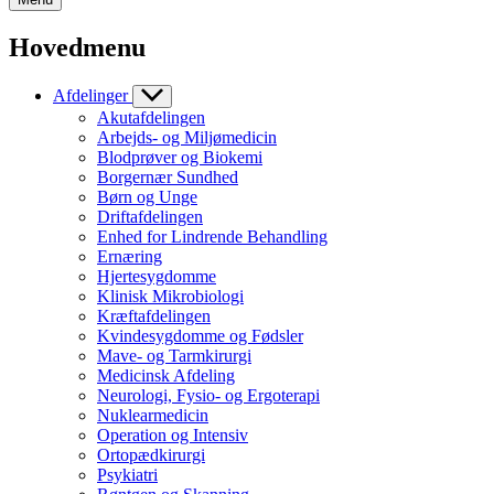
Hovedmenu
Afdelinger
Akutafdelingen
Arbejds- og Miljømedicin
Blodprøver og Biokemi
Borgernær Sundhed
Børn og Unge
Driftafdelingen
Enhed for Lindrende Behandling
Ernæring
Hjertesygdomme
Klinisk Mikrobiologi
Kræftafdelingen
Kvindesygdomme og Fødsler
Mave- og Tarmkirurgi
Medicinsk Afdeling
Neurologi, Fysio- og Ergoterapi
Nuklearmedicin
Operation og Intensiv
Ortopædkirurgi
Psykiatri