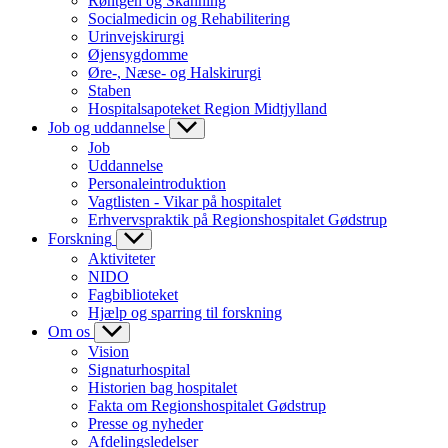
Røntgen og Skanning
Socialmedicin og Rehabilitering
Urinvejskirurgi
Øjensygdomme
Øre-, Næse- og Halskirurgi
Staben
Hospitalsapoteket Region Midtjylland
Job og uddannelse
Job
Uddannelse
Personaleintroduktion
Vagtlisten - Vikar på hospitalet
Erhvervspraktik på Regionshospitalet Gødstrup
Forskning
Aktiviteter
NIDO
Fagbiblioteket
Hjælp og sparring til forskning
Om os
Vision
Signaturhospital
Historien bag hospitalet
Fakta om Regionshospitalet Gødstrup
Presse og nyheder
Afdelingsledelser