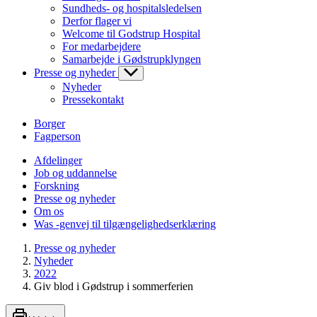
Sundheds- og hospitalsledelsen
Derfor flager vi
Welcome til Godstrup Hospital
For medarbejdere
Samarbejde i Gødstrupklyngen
Presse og nyheder
Nyheder
Pressekontakt
Borger
Fagperson
Afdelinger
Job og uddannelse
Forskning
Presse og nyheder
Om os
Was -genvej til tilgængelighedserklæring
Presse og nyheder
Nyheder
2022
Giv blod i Gødstrup i sommerferien