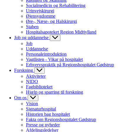
Røntgen og Skanning
Socialmedicin og Rehabilitering
Urinvejskirurgi
Øjensygdomme
Øre-, Næse- og Halskirurgi
Staben
Hospitalsapoteket Region Midtjylland
Job og uddannelse
Job
Uddannelse
Personaleintroduktion
Vagtlisten - Vikar på hospitalet
Erhvervspraktik på Regionshospitalet Gødstrup
Forskning
Aktiviteter
NIDO
Fagbiblioteket
Hjælp og sparring til forskning
Om os
Vision
Signaturhospital
Historien bag hospitalet
Fakta om Regionshospitalet Gødstrup
Presse og nyheder
Afdelingsledelser