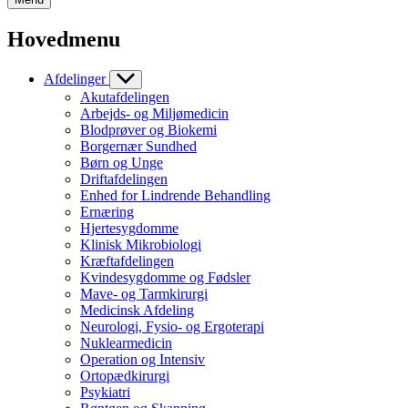
Hovedmenu
Afdelinger
Akutafdelingen
Arbejds- og Miljømedicin
Blodprøver og Biokemi
Borgernær Sundhed
Børn og Unge
Driftafdelingen
Enhed for Lindrende Behandling
Ernæring
Hjertesygdomme
Klinisk Mikrobiologi
Kræftafdelingen
Kvindesygdomme og Fødsler
Mave- og Tarmkirurgi
Medicinsk Afdeling
Neurologi, Fysio- og Ergoterapi
Nuklearmedicin
Operation og Intensiv
Ortopædkirurgi
Psykiatri