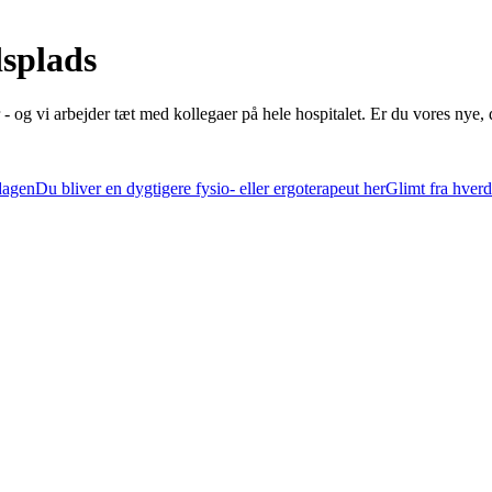
dsplads
 - og vi arbejder tæt med kollegaer på hele hospitalet. Er du vores nye,
rdagen
Du bliver en dygtigere fysio- eller ergoterapeut her
Glimt fra hver