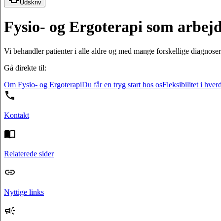
Udskriv
Fysio- og Ergoterapi som arbej
Vi behandler patienter i alle aldre og med mange forskellige diagnoser
Gå direkte til:
Om Fysio- og Ergoterapi
Du får en tryg start hos os
Fleksibilitet i hve
Kontakt
Relaterede sider
Nyttige links