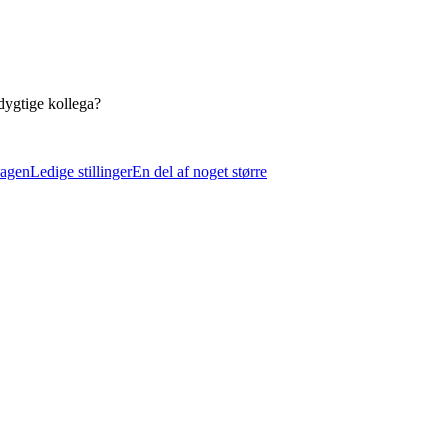
 dygtige kollega?
dagen
Ledige stillinger
En del af noget større