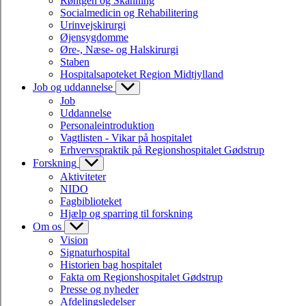
Røntgen og Skanning
Socialmedicin og Rehabilitering
Urinvejskirurgi
Øjensygdomme
Øre-, Næse- og Halskirurgi
Staben
Hospitalsapoteket Region Midtjylland
Job og uddannelse
Job
Uddannelse
Personaleintroduktion
Vagtlisten - Vikar på hospitalet
Erhvervspraktik på Regionshospitalet Gødstrup
Forskning
Aktiviteter
NIDO
Fagbiblioteket
Hjælp og sparring til forskning
Om os
Vision
Signaturhospital
Historien bag hospitalet
Fakta om Regionshospitalet Gødstrup
Presse og nyheder
Afdelingsledelser