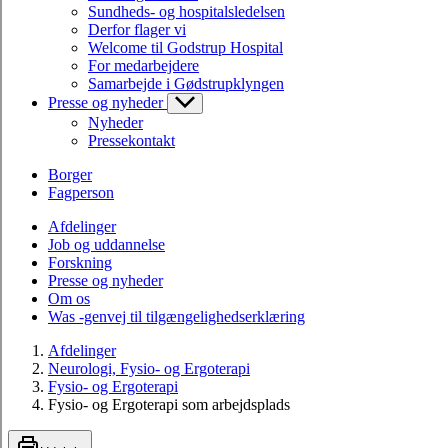
Sundheds- og hospitalsledelsen
Derfor flager vi
Welcome til Godstrup Hospital
For medarbejdere
Samarbejde i Gødstrupklyngen
Presse og nyheder
Nyheder
Pressekontakt
Borger
Fagperson
Afdelinger
Job og uddannelse
Forskning
Presse og nyheder
Om os
Was -genvej til tilgængelighedserklæring
Afdelinger
Neurologi, Fysio- og Ergoterapi
Fysio- og Ergoterapi
Fysio- og Ergoterapi som arbejdsplads