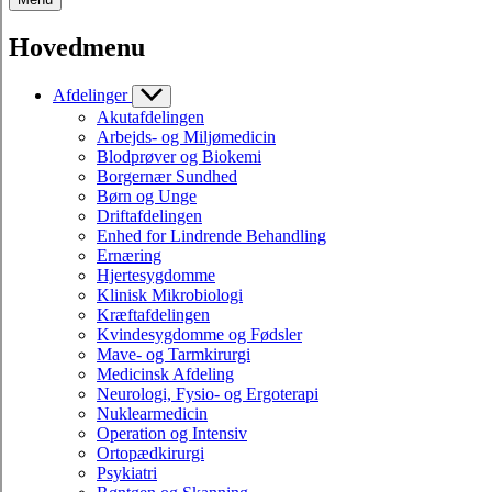
Hovedmenu
Afdelinger
Akutafdelingen
Arbejds- og Miljømedicin
Blodprøver og Biokemi
Borgernær Sundhed
Børn og Unge
Driftafdelingen
Enhed for Lindrende Behandling
Ernæring
Hjertesygdomme
Klinisk Mikrobiologi
Kræftafdelingen
Kvindesygdomme og Fødsler
Mave- og Tarmkirurgi
Medicinsk Afdeling
Neurologi, Fysio- og Ergoterapi
Nuklearmedicin
Operation og Intensiv
Ortopædkirurgi
Psykiatri