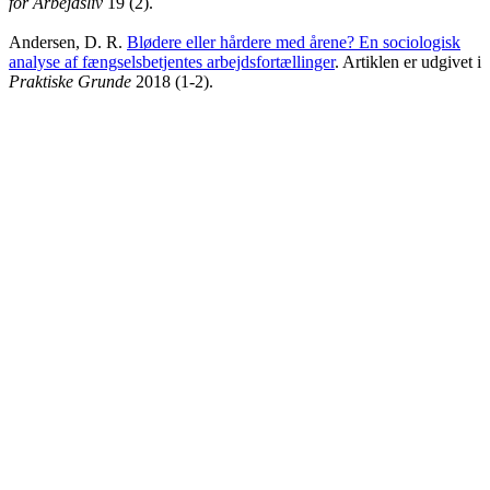
for Arbejdsliv
19 (2).
Andersen, D. R.
Blødere eller hårdere med årene? En sociologisk
analyse af fængselsbetjentes arbejdsfortællinger
. Artiklen er udgivet i
Praktiske Grunde
2018 (1-2).