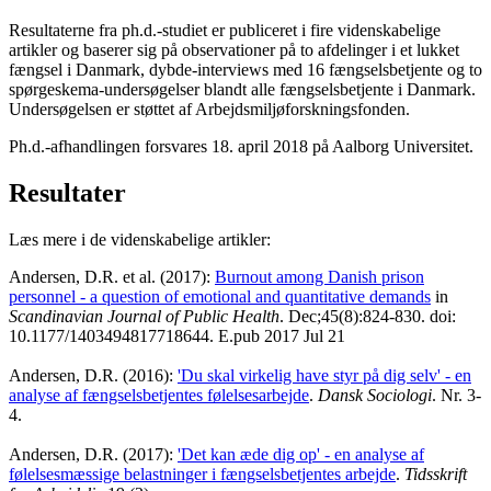
Resultaterne fra ph.d.-studiet er publiceret i fire videnskabelige
artikler og baserer sig på observationer på to afdelinger i et lukket
fængsel i Danmark, dybde-interviews med 16 fængselsbetjente og to
spørgeskema-undersøgelser blandt alle fængselsbetjente i Danmark.
Undersøgelsen er støttet af Arbejdsmiljøforskningsfonden.
Ph.d.-afhandlingen forsvares 18. april 2018 på Aalborg Universitet.
Resultater
Læs mere i de videnskabelige artikler:
Andersen, D.R. et al. (2017):
Burnout among Danish prison
personnel - a question of emotional and quantitative demands
in
Scandinavian Journal of Public Health
. Dec;45(8):824-830. doi:
10.1177/1403494817718644. E.pub 2017 Jul 21
Andersen, D.R. (2016):
'Du skal virkelig have styr på dig selv' - en
analyse af fængselsbetjentes følelsesarbejde
.
Dansk Sociologi
. Nr. 3-
4.
Andersen, D.R. (2017):
'Det kan æde dig op' - en analyse af
følelsesmæssige belastninger i fængselsbetjentes arbejde
.
Tidsskrift