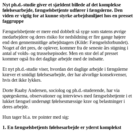
Nyt ph.d.-studie giver et sjældent billede af det komplekse
følelsesarbejde, fængselsbetjente udfører i fængslerne. Den
viden er vigtig for at kunne styrke arbejdsmiljøet hos en presset
faggruppe
Fængselsbetjente er mere end dobbelt så syge som statens øvrige
medarbejdere og deres risiko for nedslidning er fire gange højere
end den gennemsnitlige arbejdstagers (Kilde: Fængselsforbundet).
Noget af det pres, de oplever, kommer fra de seneste års stigning i
antal af volds- og trusselsepisoder. Men en stor del af presset
kommer også fra det daglige arbejde med de indsatte.
Et nyt ph.d.-studie viser, hvordan det daglige arbejde i fængslerne
kræver et smidigt følelsesarbejde, der har alvorlige konsekvenser,
hvis det ikke lykkes.
Dorte Raaby Andersen, sociolog og ph.d.-studerende, har via
spørgeskema, observationer og interviews med fængselsbetjente i et
lukket fængsel undersøgt følelsesmæssige krav og belastninger i
deres arbejde.
Hun tager bl.a. tre pointer med sig:
1. En fængselsbetjents følelsesarbejde er yderst komplekst