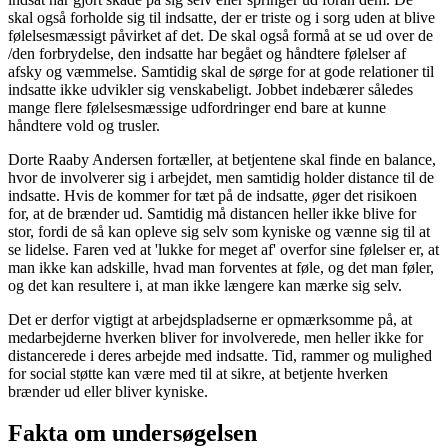
skal også forholde sig til indsatte, der er triste og i sorg uden at blive
følelsesmæssigt påvirket af det. De skal også formå at se ud over de
/den forbrydelse, den indsatte har begået og håndtere følelser af
afsky og væmmelse. Samtidig skal de sørge for at gode relationer til
indsatte ikke udvikler sig venskabeligt. Jobbet indebærer således
mange flere følelsesmæssige udfordringer end bare at kunne
håndtere vold og trusler.
Dorte Raaby Andersen fortæller, at betjentene skal finde en balance,
hvor de involverer sig i arbejdet, men samtidig holder distance til de
indsatte. Hvis de kommer for tæt på de indsatte, øger det risikoen
for, at de brænder ud. Samtidig må distancen heller ikke blive for
stor, fordi de så kan opleve sig selv som kyniske og vænne sig til at
se lidelse. Faren ved at 'lukke for meget af' overfor sine følelser er, at
man ikke kan adskille, hvad man forventes at føle, og det man føler,
og det kan resultere i, at man ikke længere kan mærke sig selv.
Det er derfor vigtigt at arbejdspladserne er opmærksomme på, at
medarbejderne hverken bliver for involverede, men heller ikke for
distancerede i deres arbejde med indsatte. Tid, rammer og mulighed
for social støtte kan være med til at sikre, at betjente hverken
brænder ud eller bliver kyniske.
Fakta om undersøgelsen