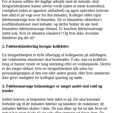
For at kunne udføre det daglige arbejde med de indsatte, skal
fængselsbetjenten kunne udvise vrede (uden at miste kontrollen),
venlighed (uden at signalere sårbarhed) og agere upåvirket (selvom
han altid er på vagt over for den indsatte). Kolleger stiller også
følelsesmæssige krav til hinanden. De er hinandens sikkerhed i
konfliktsituationer med indsatte, og derfor holder de øje med
hinandens følelsesmæssige tilstand. Er han/hun følelsesmæssigt
stabil nok, hvis en situation eskalerer? Og hvis ikke, hvordan
håndterer jeg det så?
2. Følelseshåndtering foregår kollektivt
En fængselsbetjent er dybt afhængig af kollegaerne på afdelingen,
når voldsomme situationer skal bearbejdes. F.eks. kan en kollektiv
brug af humor vende en tung stemning efter en voldsepisode. Derfor
er det meget sårbart, hvis en fængselsbetjent står uden for
personalegruppen af den ene eller anden grund, eller hvis rammerne
ikke giver mulighed for kollegial sparring og støtte.
3. Følelsesmæssige belastninger er meget andet end vold og
trusler
Jobbet kræver, at betjentene hele tiden er på. De skal konstant
forholde sig til de indsattes følelser og håndtere de reaktioner, de
indsattes følelser skaber i dem. De kan åbne op for en dør, hvor en
indsat har gjort skade på sig selv eller springer ud foran dem. De