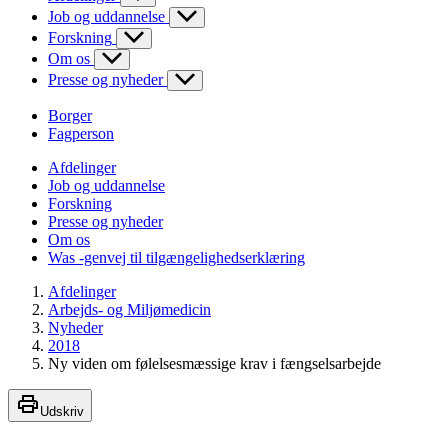
Job og uddannelse
Forskning
Om os
Presse og nyheder
Borger
Fagperson
Afdelinger
Job og uddannelse
Forskning
Presse og nyheder
Om os
Was -genvej til tilgængelighedserklæring
Afdelinger
Arbejds- og Miljømedicin
Nyheder
2018
Ny viden om følelsesmæssige krav i fængselsarbejde
Udskriv