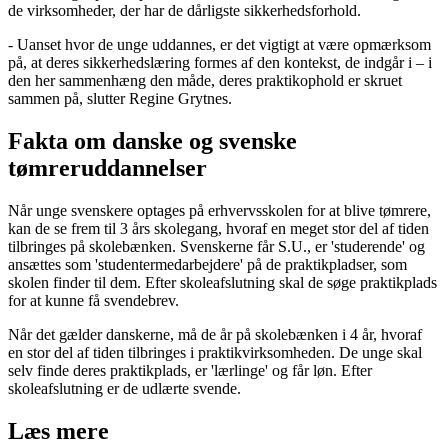
de virksomheder, der har de dårligste sikkerhedsforhold.
- Uanset hvor de unge uddannes, er det vigtigt at være opmærksom
på, at deres sikkerhedslæring formes af den kontekst, de indgår i – i
den her sammenhæng den måde, deres praktikophold er skruet
sammen på, slutter Regine Grytnes.
Fakta om danske og svenske
tømreruddannelser
Når unge svenskere optages på erhvervsskolen for at blive tømrere,
kan de se frem til 3 års skolegang, hvoraf en meget stor del af tiden
tilbringes på skolebænken. Svenskerne får S.U., er 'studerende' og
ansættes som 'studentermedarbejdere' på de praktikpladser, som
skolen finder til dem. Efter skoleafslutning skal de søge praktikplads
for at kunne få svendebrev.
Når det gælder danskerne, må de år på skolebænken i 4 år, hvoraf
en stor del af tiden tilbringes i praktikvirksomheden. De unge skal
selv finde deres praktikplads, er 'lærlinge' og får løn. Efter
skoleafslutning er de udlærte svende.
Læs mere