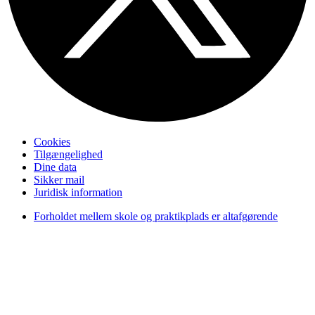
Cookies
Tilgængelighed
Dine data
Sikker mail
Juridisk information
Forholdet mellem skole og praktikplads er altafgørende