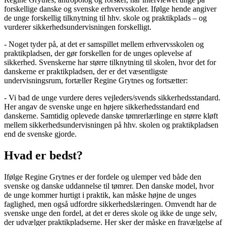
forskellige danske og svenske erhvervsskoler. Ifølge hende angiver
de unge forskellig tilknytning til hhv. skole og praktikplads – og
vurderer sikkerhedsundervisningen forskelligt.
- Noget tyder på, at det er samspillet mellem erhvervsskolen og
praktikpladsen, der gør forskellen for de unges oplevelse af
sikkerhed. Svenskerne har større tilknytning til skolen, hvor det for
danskerne er praktikpladsen, der er det væsentligste
undervisningsrum, fortæller Regine Grytnes og fortsætter:
- Vi bad de unge vurdere deres vejleders/svends sikkerhedsstandard.
Her angav de svenske unge en højere sikkerhedsstandard end
danskerne. Samtidig oplevede danske tømrerlærlinge en større kløft
mellem sikkerhedsundervisningen på hhv. skolen og praktikpladsen
end de svenske gjorde.
Hvad er bedst?
Ifølge Regine Grytnes er der fordele og ulemper ved både den
svenske og danske uddannelse til tømrer. Den danske model, hvor
de unge kommer hurtigt i praktik, kan måske højne de unges
faglighed, men også udfordre sikkerhedslæringen. Omvendt har de
svenske unge den fordel, at det er deres skole og ikke de unge selv,
der udvælger praktikpladserne. Her sker der måske en fravælgelse af