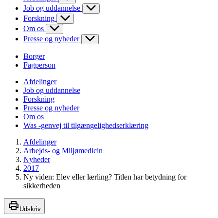
Job og uddannelse
Forskning
Om os
Presse og nyheder
Borger
Fagperson
Afdelinger
Job og uddannelse
Forskning
Presse og nyheder
Om os
Was -genvej til tilgængelighedserklæring
Afdelinger
Arbejds- og Miljømedicin
Nyheder
2017
Ny viden: Elev eller lærling? Titlen har betydning for
sikkerheden
Udskriv