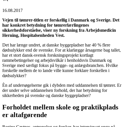
16.08.2017
Vejen til tømrer-titlen er forskellig i Danmark og Sverige. Det
har konkret betydning for tømrerlærlingenes
sikkerhedsforståelse, viser ny forskning fra Arbejdsmedicin
Herning, Hospitalsenheden Vest.
Det har længe undret, at danske byggepladser har 40 % flere
dødsulykker end de svenske. For at klarlægge årsagerne bag tallet,
har et stort dansk-svensk forskningsprojekt kortlagt
rammebetingelser og arbejdsvilkår i henholdsvis Danmark og
Sverige med særligt fokus på bygge- og anlægsbranchen. Hvilke
forskelle mellem de to lande ville kunne forklare forskellen i
dødsulykker?
Èn af undersøgelserne gik i dybden med uddannelsen til tømrer. Er
der under selve uddannelsen forhold, der har betydning for
sikkerheden på svenske og danske byggepladser?
Forholdet mellem skole og praktikplads
er altafgørende
Regine Grytnes, antropolog og forsker, har interviewet unge på