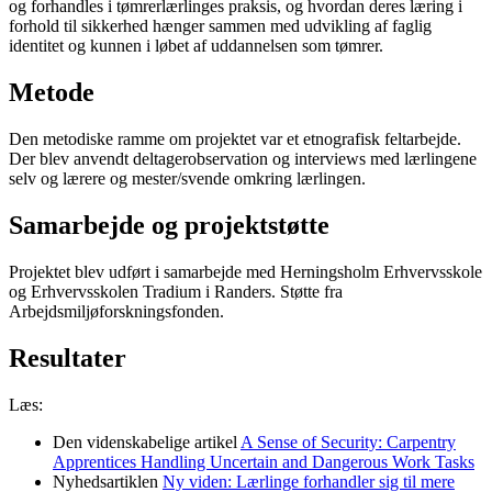
og forhandles i tømrerlærlinges praksis, og hvordan deres læring i
forhold til sikkerhed hænger sammen med udvikling af faglig
identitet og kunnen i løbet af uddannelsen som tømrer.
Metode
Den metodiske ramme om projektet var et etnografisk feltarbejde.
Der blev anvendt deltagerobservation og interviews med lærlingene
selv og lærere og mester/svende omkring lærlingen.
Samarbejde og projektstøtte
Projektet blev udført i samarbejde med Herningsholm Erhvervsskole
og Erhvervsskolen Tradium i Randers. Støtte fra
Arbejdsmiljøforskningsfonden.
Resultater
Læs:
Den videnskabelige artikel
A Sense of Security: Carpentry
Apprentices Handling Uncertain and Dangerous Work Tasks
Nyhedsartiklen
Ny viden: Lærlinge forhandler sig til mere