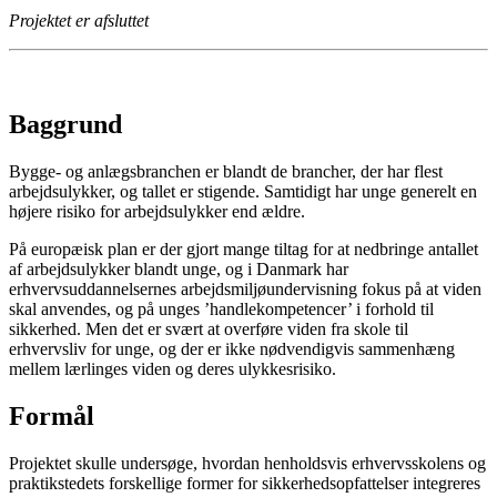
Projektet er afsluttet
Baggrund
Bygge- og anlægsbranchen er blandt de brancher, der har flest
arbejdsulykker, og tallet er stigende. Samtidigt har unge generelt en
højere risiko for arbejdsulykker end ældre.
På europæisk plan er der gjort mange tiltag for at nedbringe antallet
af arbejdsulykker blandt unge, og i Danmark har
erhvervsuddannelsernes arbejdsmiljøundervisning fokus på at viden
skal anvendes, og på unges ’handlekompetencer’ i forhold til
sikkerhed. Men det er svært at overføre viden fra skole til
erhvervsliv for unge, og der er ikke nødvendigvis sammenhæng
mellem lærlinges viden og deres ulykkesrisiko.
Formål
Projektet skulle undersøge, hvordan henholdsvis erhvervsskolens og
praktikstedets forskellige former for sikkerhedsopfattelser integreres