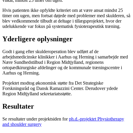
vilkår, mindst 25 timer om ugen.
Hvis patienten ikke opfyldte kriteriet om at være ansat mindst 25
timer om ugen, men fortsat døjede med problemer med skulderen, så
blev vedkommende tilbudt at deltage i tillægsprojektet, hvor der
udelukkende var fokus på systematisk fysioterapeutisk træning.
Yderligere oplysninger
Godt i gang efter skulderoperation blev udført af de
arbejdsmedicinske klinikker i Aarhus og Herning i samarbejde med
Nære Sundhedstilbud i Region Midtjylland, regionens
ortopædkirurgiske afdelinger og de kommunale træningscentre i
Aarhus og Herning.
Projektet modtog økonomisk støtte fra Det Strategiske
Forskningsråd og Dansk Ramazzini Center. Derudover ydede
Region Midtjylland sekretariatsstøtte.
Resultater
Se resultater under projektsiden for
ph.d.-projektet Physiotherapy
and shoulder surgery